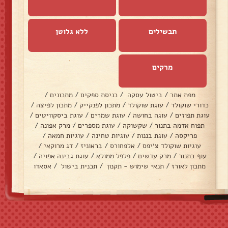
תבשילים
ללא גלוטן
מרקים
מפת אתר
/
ביטול עסקה
/
כניסת ספקים
/
מתכונים
/
כדורי שוקולד
/
עוגת שוקולד
/
מתכון לפנקייק
/
מתכון לפיצה
/
עוגת תפוזים
/
עוגה בחושה
/
עוגת שמרים
/
עוגת ביסקוויטים
/
תפוח אדמה בתנור
/
שקשוקה
/
עוגת מספרים
/
מרק אפונה
/
פריקסה
/
עוגת בננות
/
עוגיות טחינה
/
עוגיות חמאה
/
עוגיות שוקולד צ׳יפס
/
אלפחורס
/
בראוניז
/
דג מרוקאי
/
עוף בתנור
/
מרק עדשים
/
פלפל ממולא
/
עוגת גבינה אפויה
/
מתכון לאורז
/
תנאי שימוש - תקנון
/
תכנית בישול
/
אסאדו