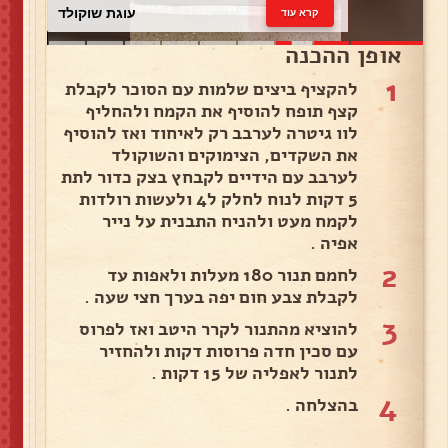
עוגת שוקולד
קרא עוד
אופן ההכנה
1
להקציף ביצים שלמות עם הסוכר לקבלת
קצף תופח להוסיף את הקמח ולהחליף
לוו גיטרה לערבב רק לאיחוד ואז להוסיף
את השקדים, הצימוקים והשוקולד
לערבב עם הידיים לקבחץ בצק כדור לתת
5 דקות לנוח לחלק ל4 ולעשות רולדות
לקמח מעט ולהניח התבנית על נייר
אפיה .
2
לחמם תנור 180 מעלות ולאפות עד
לקבלת צבע חום יפה בערך חצי שעה .
3
להוציא מהתנור לקרר היטב ואז לפרוס
עם סכין חדה פרוסות דקות ולהחזיר
לתנור לאפליה של 15 דקות .
4
בהצלחה .