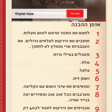
עוגת שוקולד
קרא עוד
אופן ההכנה
1
לחמם את התנור מראש ל200 מעלות.
2
חותכים את הירקות לפלחים גדולים. את
העגבניות שרי מומלץ לא לחתוך..
3
מטבלים בצילי גרוס.
4
מלח.
5
פלפל.
6
ושמן זית.
7
ומוסיפים את שיני השום עם הקליפה.
8
מערבבים הכל טוב טוב ומסדרים יפה
בנייר אפיה..
9
מכניסים את הירקות לתנור לכ40 דק