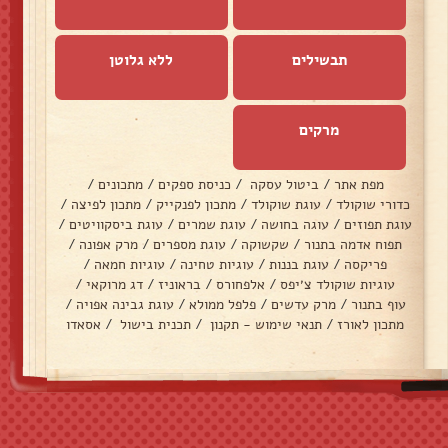
תבשילים
ללא גלוטן
מרקים
מפת אתר
/
ביטול עסקה
/
כניסת ספקים
/
מתכונים
/
כדורי שוקולד
/
עוגת שוקולד
/
מתכון לפנקייק
/
מתכון לפיצה
/
עוגת תפוזים
/
עוגה בחושה
/
עוגת שמרים
/
עוגת ביסקוויטים
/
תפוח אדמה בתנור
/
שקשוקה
/
עוגת מספרים
/
מרק אפונה
/
פריקסה
/
עוגת בננות
/
עוגיות טחינה
/
עוגיות חמאה
/
עוגיות שוקולד צ׳יפס
/
אלפחורס
/
בראוניז
/
דג מרוקאי
/
עוף בתנור
/
מרק עדשים
/
פלפל ממולא
/
עוגת גבינה אפויה
/
מתכון לאורז
/
תנאי שימוש - תקנון
/
תכנית בישול
/
אסאדו