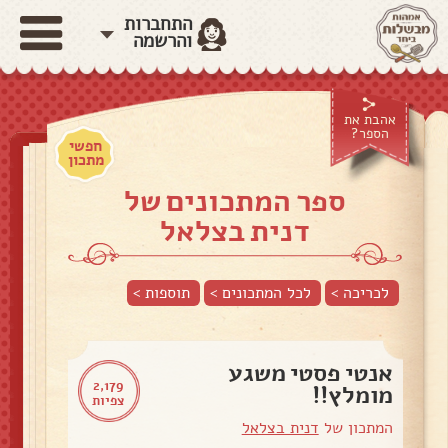
התחברות
והרשמה
אהבת את
הספר?
חפשי
מתכון
ספר המתכונים של
דנית בצלאל
לכריכה >
לכל המתכונים >
תוספות
>
אנטי פסטי משגע
2,179
מומלץ!!
צפיות
המתכון של
דנית בצלאל