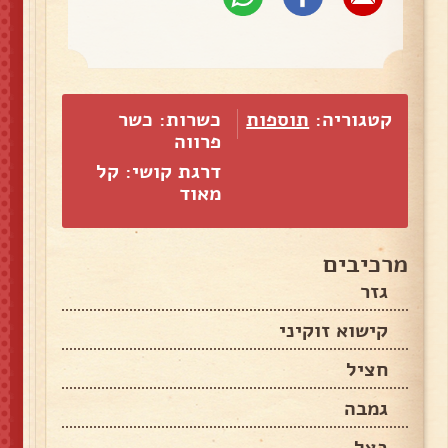
קטגוריה:
תוספות
כשרות: כשר
פרווה
דרגת קושי: קל
מאוד
מרכיבים
גזר
קישוא זוקיני
חציל
גמבה
בצל