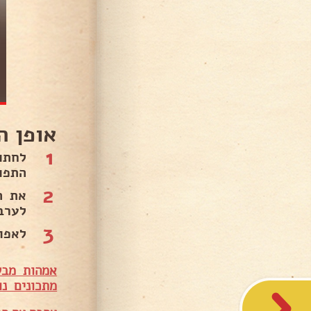
אופן ה
1
לחתו
התפו
2
את ה
לערב
3
לאפות 220 מעלות בין 0
אמהות מבש
מתכונים נו