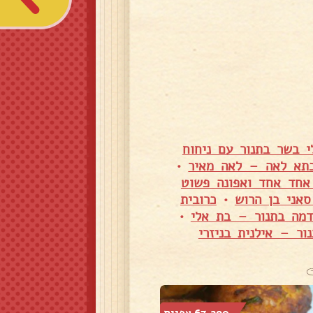
י בשר בתנור עם ניחוח
בתא לאה – לאה מאיר
•
אחד אחד ואפונה פשוט
סאני בן הרוש
•
כרובית
דמה בתנור – בת אלי
•
ור – אילנית בניזרי
67,290 צפיות
47,179 צפיות