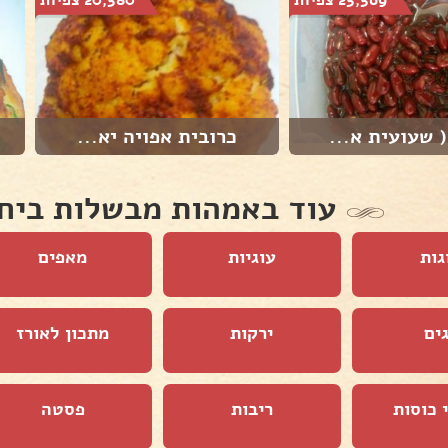
 שעועית א...
כרובית אפויה יא...
עוד באמהות מבשלות ביח
גות
עוגיות
מאפים
ים
ירקות
מתכון לאורז
 כוסות
ריבות
פסטה