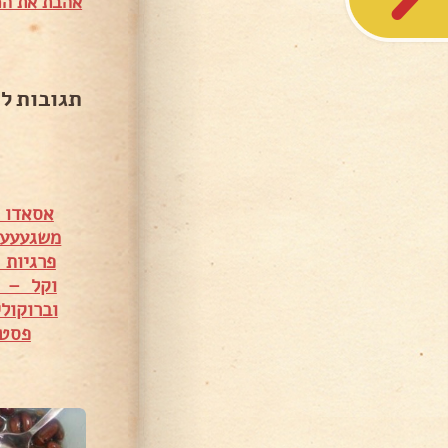
אהבת את המ
תגובות ל
אסאדו 
משגעעע 
פרגיות 
וקל – 
וברוקול
פסטה
29,233 צפיות
19,084 צפיות