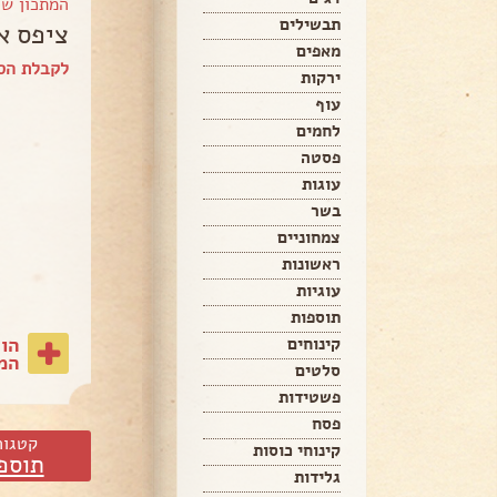
המתכון ש
תבשילים
ציפס א
מאפים
לקבלת הס
ירקות
עוף
לחמים
פסטה
עוגות
בשר
צמחוניים
ראשונות
עוגיות
תוספות
הו
קינוחים
המת
סלטים
פשטידות
פסח
קטגור
קינוחי כוסות
תוספ
גלידות