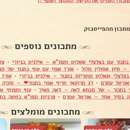
תכון? העתיקי את הקישור המקוצר ושתפי :)
מתכון מהפייסבוק
מתכונים נוספים
בתנור עם בצלצלי שאלוט ותפו"א – אילנית בניזרי
•
צל
– סיון אסולין מלול
•
אורז אפוי עם עוף בתנור של ס
בצלצלי שאלוט ופטריות בתנור – אילנית בניזרי
•
אורז 
אורטל עמרם
•
דג מרוקאי חריף אפוי בתנור❤ – סוניה 
י בתנור - של סבתא לאה – לאה מאיר
•
עוף ותפוחי א
 בסיר אחד – אורטל עמרם
•
פרגיות תפו"א בטטה בתנ
מתכונים מומלצים
25,569 צפיות
20,580 צפיות