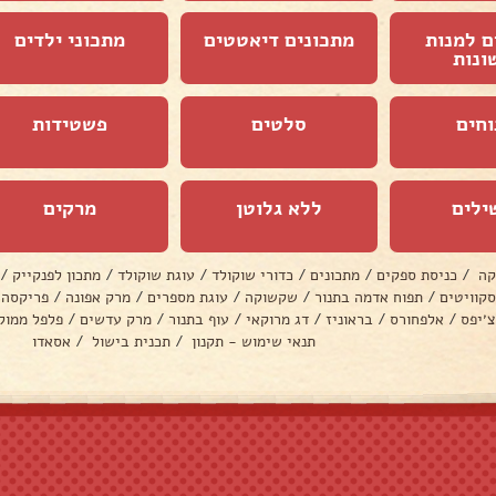
ם למנות
מתכונים דיאטטים
מתכוני ילדים
ונות
וחים
סלטים
פשטידות
ילים
ללא גלוטן
מרקים
קה
/
כניסת ספקים
/
מתכונים
/
כדורי שוקולד
/
עוגת שוקולד
/
מתכון לפנקייק
/
סקוויטים
/
תפוח אדמה בתנור
/
שקשוקה
/
עוגת מספרים
/
מרק אפונה
/
פריקסה
צ׳יפס
/
אלפחורס
/
בראוניז
/
דג מרוקאי
/
עוף בתנור
/
מרק עדשים
/
פלפל ממול
תנאי שימוש - תקנון
/
תכנית בישול
/
אסאדו