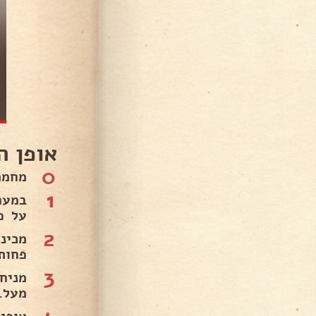
אופן ה
0
מחממים 
1
במער
על פ
2
מכינ
פחות
3
מניח
מעל. 