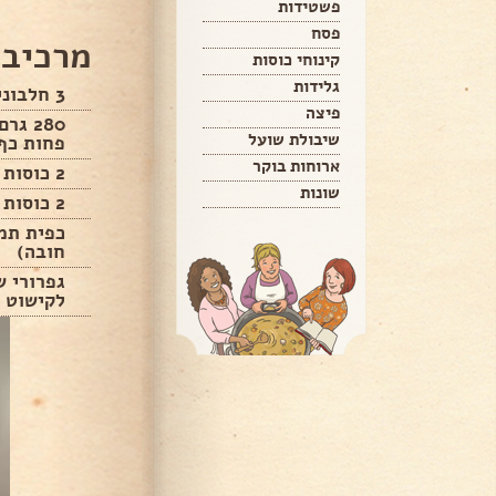
פשטידות
פסח
מרכיבי
קינוחי כוסות
גלידות
3 חלבונים מידה L
פיצה
שיבולת שועל
פחות כף
ארוחות בוקר
2 כוסות שקדים טחונים
שונות
2 כוסות קמח שקדים
כפית תמ
חובה)
גפרורי ש
לקישוט