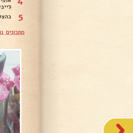
4
לייבש
5
בהצלח
מתכונים נו