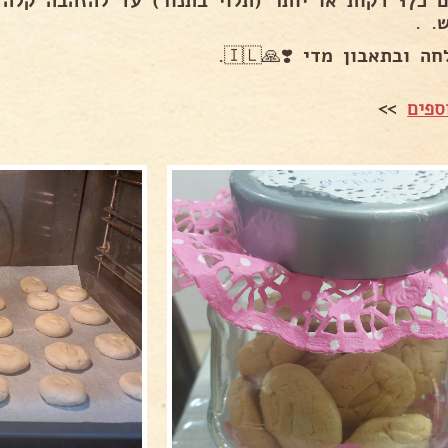
אופים כ17 דקות או יותר (תלוי בתנור) עד להזהבה ק
. .
ה ובתאבון מדי ❣️🙏🇮🇱.
ספים
>>