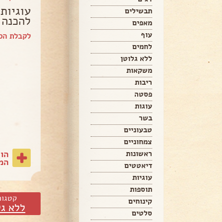
עוגיות
תבשילים
להכנה ונט
מאפים
עוף
לקבלת הספ
לחמים
ללא גלוטן
משקאות
ריבות
פסטה
עוגות
בשר
טבעוניים
צמחוניים
הו
ראשונות
המת
דיאטטים
עוגיות
תוספות
קטגור
קינוחים
ללא גל
סלטים