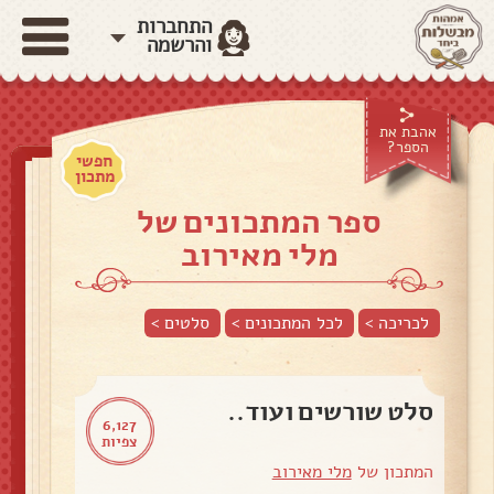
התחברות
והרשמה
אהבת את
הספר?
חפשי
מתכון
ספר המתכונים של
מלי מאירוב
לכריכה >
לכל המתכונים >
סלטים
>
סלט שורשים ועוד..
6,127
צפיות
המתכון של
מלי מאירוב