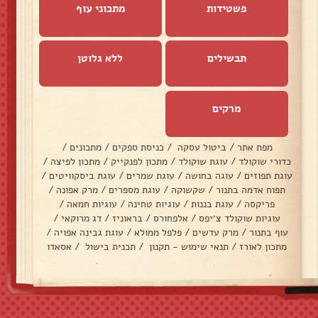
פשטידות
מתכוני עוף
תבשילים
ללא גלוטן
מרקים
מפת אתר
/
ביטול עסקה
/
כניסת ספקים
/
מתכונים
/
כדורי שוקולד
/
עוגת שוקולד
/
מתכון לפנקייק
/
מתכון לפיצה
/
עוגת תפוזים
/
עוגה בחושה
/
עוגת שמרים
/
עוגת ביסקוויטים
/
תפוח אדמה בתנור
/
שקשוקה
/
עוגת מספרים
/
מרק אפונה
/
פריקסה
/
עוגת בננות
/
עוגיות טחינה
/
עוגיות חמאה
/
עוגיות שוקולד צ׳יפס
/
אלפחורס
/
בראוניז
/
דג מרוקאי
/
עוף בתנור
/
מרק עדשים
/
פלפל ממולא
/
עוגת גבינה אפויה
/
מתכון לאורז
/
תנאי שימוש - תקנון
/
תכנית בישול
/
אסאדו