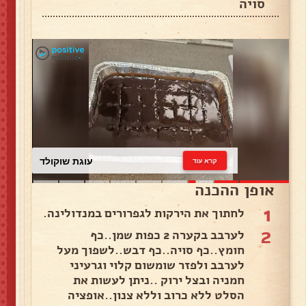
סויה
עוגת שוקולד
קרא עוד
אופן ההכנה
1
לחתוך את הירקות לגפרורים במנדולינה.
2
לערבב בקערה 2 כפות שמן..כף
חומץ..כף סויה..כף דבש..לשפוך מעל
לערבב ולפזר שומשום קלוי וגרעיני
חמניה ובצל ירוק ..ניתן לעשות את
הסלט ללא כרוב וללא צנון..אופציה