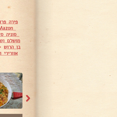
פירה פר
Anya Mazon
סוניה סא
מושלם וט
בן הרוש
•
אוורירי וטעים
7,089 צפיות
8,436 צפיות