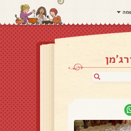
שמה
רג׳מן