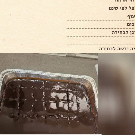
פל לפי טעם
עוף
כום
גן לבחירה
יה יבשה לבחירה