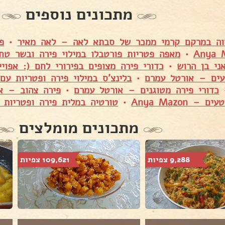
מתכונים נוספים
ווה במרקם קרמי ממכר של סבתא לאה – לאה מאיר
•
פ
•
מאפה פטריות פורטבלו במילוי פירה ובשר טח
ני בן הרוש
•
כדורי פירה מצופים בפירורי לחם (: אפו
עים – אורטל עמרם
•
בלינצ'ס במילוי פירה ופטריות עם
כדורי פירה מטוגנים – אורטל עמרם
•
פירה צהוב – אי
 – Anya Mazon
•
טורטיה במלית פירה ופטריות 
מתכונים מומלצים
9,288 צפיות
109,621 צפיות