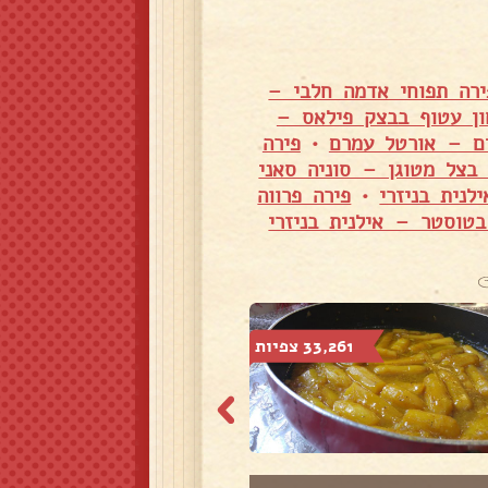
ירה תפוחי אדמה חלבי –
ון עטוף בבצק פילאס –
יים – אורטל עמרם
•
פירה
 בצל מטוגן – סוניה סאני
לנית בניזרי
•
פירה פרווה
בטוסטר – אילנית בניזרי
33,261 צפיות
15,138 צפיות