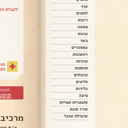
עוף
לקבלת הספ
לחמים
ריבות
פסטה
עוגות
בשר
צמחוניים
ראשונות
עוגיות
הו
תוספות
המת
קינוחים
סלטים
גלידות
קטגור
תוספ
פיצה
סופגניות אפויות
אורז סוגת
מרכיבי
שיבולת שועל
6/7 תפוחי אדמה