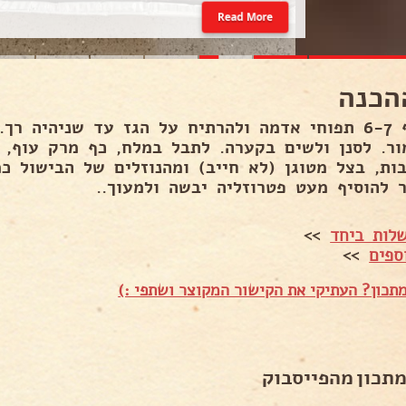
Read More
הכנה
לקלף 6-7 תפוחי אדמה ולהרתיח על הגז עד שניהיה ר
ור. לסנן ולשים בקערה. לתבל במלח, כף מרק עוף, 
בות, בצל מטוגן (לא חייב) ומהנוזלים של הבישול כ
 להוסיף מעט פטרוזליה יבשה ולמעוך..
לות ביחד
>>
ספים
>>
תכון? העתיקי את הקישור המקוצר ושתפי :)
מתכון מהפייסבוק