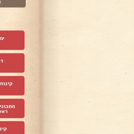
בטטה עם שמנת
א
עו
דג
קינוחי
מתכוני
ראש
קינ