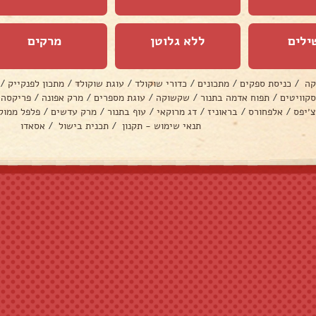
ילים
ללא גלוטן
מרקים
קה
/
כניסת ספקים
/
מתכונים
/
כדורי שוקולד
/
עוגת שוקולד
/
מתכון לפנקייק
/
סקוויטים
/
תפוח אדמה בתנור
/
שקשוקה
/
עוגת מספרים
/
מרק אפונה
/
פריקסה
צ׳יפס
/
אלפחורס
/
בראוניז
/
דג מרוקאי
/
עוף בתנור
/
מרק עדשים
/
פלפל ממול
תנאי שימוש - תקנון
/
תכנית בישול
/
אסאדו