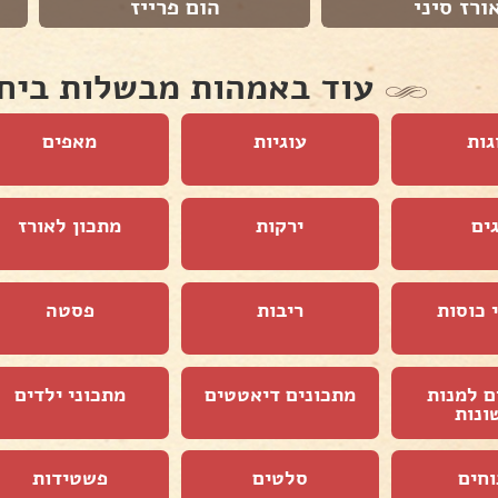
ורז סיני
הום פרייז
עוד באמהות מבשלות ביח
גות
עוגיות
מאפים
ים
ירקות
מתכון לאורז
 כוסות
ריבות
פסטה
ם למנות
מתכונים דיאטטים
מתכוני ילדים
ונות
וחים
סלטים
פשטידות