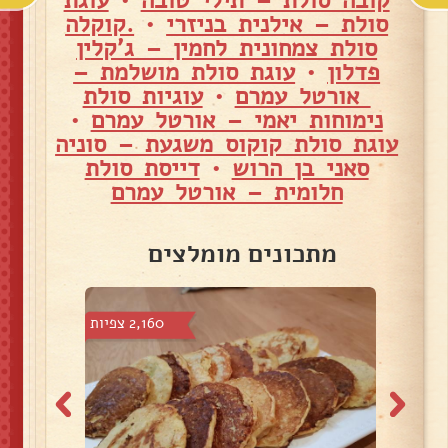
קובה סולת – תילי טובה
•
עוגת
סולת – אילנית בניזרי
•
.קוקלה
סולת צמחונית לחמין – ג'קלין
פדלון
•
עוגת סולת מושלמת –
אורטל עמרם
•
עוגיות סולת
נימוחות יאמי – אורטל עמרם
•
עוגת סולת קוקוס משגעת – סוניה
סאני בן הרוש
•
דייסת סולת
חלומית – אורטל עמרם
מתכונים מומלצים
צפיות
2,160 צפיות