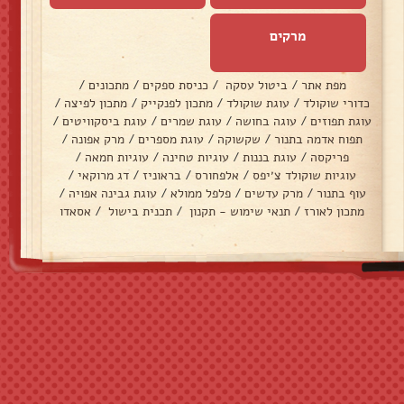
מרקים
מפת אתר
/
ביטול עסקה
/
כניסת ספקים
/
מתכונים
/
כדורי שוקולד
/
עוגת שוקולד
/
מתכון לפנקייק
/
מתכון לפיצה
/
עוגת תפוזים
/
עוגה בחושה
/
עוגת שמרים
/
עוגת ביסקוויטים
/
תפוח אדמה בתנור
/
שקשוקה
/
עוגת מספרים
/
מרק אפונה
/
פריקסה
/
עוגת בננות
/
עוגיות טחינה
/
עוגיות חמאה
/
עוגיות שוקולד צ׳יפס
/
אלפחורס
/
בראוניז
/
דג מרוקאי
/
עוף בתנור
/
מרק עדשים
/
פלפל ממולא
/
עוגת גבינה אפויה
/
מתכון לאורז
/
תנאי שימוש - תקנון
/
תכנית בישול
/
אסאדו