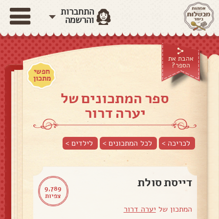
התחברות
והרשמה
אהבת את
הספר?
חפשי
מתכון
ספר המתכונים של
יערה דרור
לכריכה >
לכל המתכונים >
לילדים
>
דייסת סולת
9,789
צפיות
המתכון של
יערה דרור