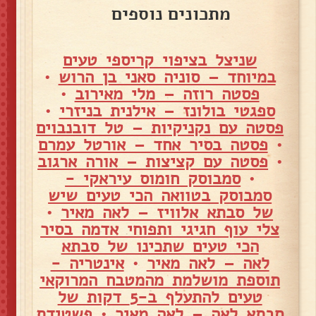
מתכונים נוספים
שניצל בציפוי קריספי טעים
במיוחד – סוניה סאני בן הרוש
•
פסטה רוזה – מלי מאירוב
•
ספגטי בולונז – אילנית בניזרי
•
פסטה עם נקניקיות – טל דובנבוים
•
פסטה בסיר אחד – אורטל עמרם
•
פסטה עם קציצות – אורה ארגוב
•
סמבוסק חומוס עיראקי -
סמבוסק בטוואה הכי טעים שיש
של סבתא אלוויז – לאה מאיר
•
צלי עוף חגיגי ותפוחי אדמה בסיר
הכי טעים שתכינו של סבתא
לאה – לאה מאיר
•
אינטריה -
תוספת מושלמת מהמטבח המרוקאי
טעים להתעלף ב-5 דקות של
סבתא לאה – לאה מאיר
•
פשטידת