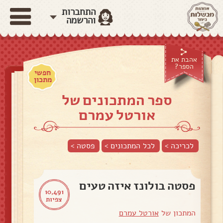
התחברות
והרשמה
אהבת את
הספר?
חפשי
מתכון
ספר המתכונים של
אורטל עמרם
לכריכה >
לכל המתכונים >
פסטה
>
פסטה בולונז איזה טעים
10,491
צפיות
המתכון של
אורטל עמרם