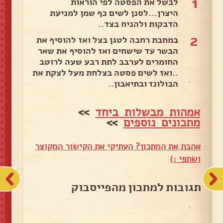
1
לבשל את הפסטה לפי הוראות
היצרן...לסנן לשים כף שמן למניעת
הדבקות ולהניח בצד..
2
במחבת רחבה לטגן בצל ואז להוסיף את
הבשר עד שישחים ואז להוסיף את שאר
החומרים לערבב לתת רבע שעה לרוטב
..ואז לשים פסטה בצלחת מעל לצקת את
הבולונז ובתיאבון..
אמהות מבשלות ביחד
>>
מתכונים נוספים
>>
אהבת את המתכון? העתיקי את הקישור המקוצר
ושתפי :)
תגובות למתכון מהפייסבוק