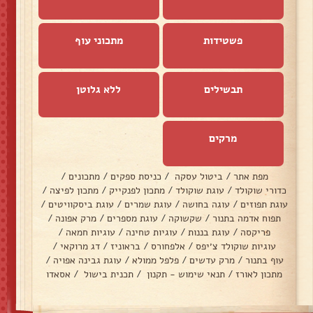
פשטידות
מתכוני עוף
תבשילים
ללא גלוטן
מרקים
מפת אתר
/
ביטול עסקה
/
כניסת ספקים
/
מתכונים
/
כדורי שוקולד
/
עוגת שוקולד
/
מתכון לפנקייק
/
מתכון לפיצה
/
עוגת תפוזים
/
עוגה בחושה
/
עוגת שמרים
/
עוגת ביסקוויטים
/
תפוח אדמה בתנור
/
שקשוקה
/
עוגת מספרים
/
מרק אפונה
/
פריקסה
/
עוגת בננות
/
עוגיות טחינה
/
עוגיות חמאה
/
עוגיות שוקולד צ׳יפס
/
אלפחורס
/
בראוניז
/
דג מרוקאי
/
עוף בתנור
/
מרק עדשים
/
פלפל ממולא
/
עוגת גבינה אפויה
/
מתכון לאורז
/
תנאי שימוש - תקנון
/
תכנית בישול
/
אסאדו