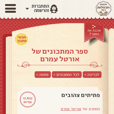
התחברות
והרשמה
אהבת את
הספר?
חפשי
מתכון
ספר המתכונים של
אורטל עמרם
לכריכה >
לכל המתכונים >
פסטה
>
פתיתים צהובים
17,857
צפיות
המתכון של
אורטל עמרם