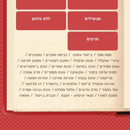
תבשילים
ללא גלוטן
מרקים
מפת אתר
/
ביטול עסקה
/
כניסת ספקים
/
מתכונים
/
כדורי שוקולד
/
עוגת שוקולד
/
מתכון לפנקייק
/
מתכון לפיצה
/
עוגת תפוזים
/
עוגה בחושה
/
עוגת שמרים
/
עוגת ביסקוויטים
/
תפוח אדמה בתנור
/
שקשוקה
/
עוגת מספרים
/
מרק אפונה
/
פריקסה
/
עוגת בננות
/
עוגיות טחינה
/
עוגיות חמאה
/
עוגיות שוקולד צ׳יפס
/
אלפחורס
/
בראוניז
/
דג מרוקאי
/
עוף בתנור
/
מרק עדשים
/
פלפל ממולא
/
עוגת גבינה אפויה
/
מתכון לאורז
/
תנאי שימוש - תקנון
/
תכנית בישול
/
אסאדו