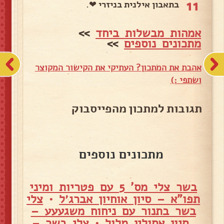
11
בתאבון אילנית בניזרי ❤.
אמהות מבשלות ביחד
>>
מתכונים נוספים
>>
אהבת את המתכון? העתיקי את הקישור המקוצר
ושתפי :)
תגובות למתכון מהפייסבוק
מתכונים נוספים
בשר צלי מס' 5 עם פטריות ומיני
תפו"א – סיון אוחיון אברג׳ל
•
צלי
בשר בתנור עם ניחוח משגעעע –
סיון אסולין מלול
•
צלי בשר –