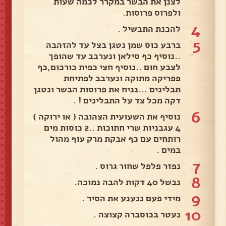
לצנן את הבשר במקרר לכמה שעות
ולפרוס פרוסות.
4
להכנת התבשיל .
5
ברבע כוס שמן נטגן בצל עד להזהבה
..נוסיף כף סילאן ונערבב עד שהופך
לצבע חום ..נוסיף חצי כפית כורכום,כף
פפריקה מתוקה ונערבב לפתיחת
תבלינים ...נניח את פרוסות הבשר ונטגן
דקה מכל צד על התבלינים ! .
6
נוסיף את השעועית הצהובה ( או ירוקה )
4 עגבניות שרי חתוכות ..2 כוסות מים
רותחים עם כף אבקת מרק עוף מהול
במים .
7
נפזר פלפל שחור גרוס .
8
נבשל 40 דקות להבה נמוכה.
9
מידי פעם ננענע את הסיר .
10
נעטר בכוסברה קצוצה .