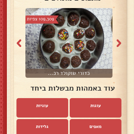
צפיות
109,309 צפיות
כדורי שוקולד רכ...
עוד באמהות מבשלות ביחד
עוגות
עוגיות
מאפים
גלידות