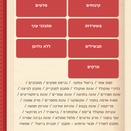
קינוחים
סלטים
פשטידות
מתכוני עוף
תבשילים
ללא גלוטן
מרקים
מפת אתר
/
ביטול עסקה
/
כניסת ספקים
/
מתכונים
/
כדורי שוקולד
/
עוגת שוקולד
/
מתכון לפנקייק
/
מתכון לפיצה
/
עוגת תפוזים
/
עוגה בחושה
/
עוגת שמרים
/
עוגת ביסקוויטים
/
תפוח אדמה בתנור
/
שקשוקה
/
עוגת מספרים
/
מרק אפונה
/
פריקסה
/
עוגת בננות
/
עוגיות טחינה
/
עוגיות חמאה
/
עוגיות שוקולד צ׳יפס
/
אלפחורס
/
בראוניז
/
דג מרוקאי
/
עוף בתנור
/
מרק עדשים
/
פלפל ממולא
/
עוגת גבינה אפויה
/
מתכון לאורז
/
תנאי שימוש - תקנון
/
תכנית בישול
/
אסאדו