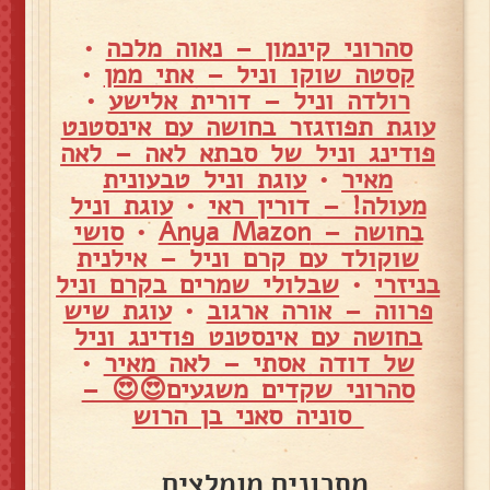
סהרוני קינמון – נאוה מלכה
•
קסטה שוקו וניל – אתי ממן
•
רולדה וניל – דורית אלישע
•
עוגת תפוזגזר בחושה עם אינסטנט
פודינג וניל של סבתא לאה – לאה
מאיר
•
עוגת וניל טבעונית
מעולה! – דורין ראי
•
עוגת וניל
בחושה – Anya Mazon
•
סושי
שוקולד עם קרם וניל – אילנית
בניזרי
•
שבלולי שמרים בקרם וניל
פרווה – אורה ארגוב
•
עוגת שיש
בחושה עם אינסטנט פודינג וניל
של דודה אסתי – לאה מאיר
•
סהרוני שקדים משגעים😍😍 –
סוניה סאני בן הרוש
מתכונים מומלצים