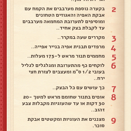
2
בקערה נוספת מערבבים את הקמח עם
אבקת האפיה והאגוזים הטחונים
ומוסיפים לתערובת המחמאה מערבבים
עד לקבלת בצק אחיד..
3
מקררים שעה במקרר..
4
מרפדים תבנית אפיה בנייר אפייה..
5
מחממים תנור מראש ל-175 מעלות..
6
לוקחים כף מהתערובת ומגלגלים לגליל
בעובי 1/2 ס"מ ומעצבים לצורת חצי
ירח..
7
כך עושים עם כל הבצק..
8
אופים בתנור שחומם מראש למשך 20-
30 דקות או עד שהעוגיות מקבלות צבע
זהוב..
9
מצננים את העוגיות ומקשטים אבקת
סוכר.