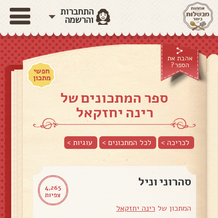
התחברות
והרשמה
אהבת את
הספר?
חפשי
מתכון
ספר המתכונים של
רינה יחזקאל
לכריכה >
לכל המתכונים >
עוגיות
>
סהרוני וניל
4,265
צפיות
המתכון של
רינה יחזקאל