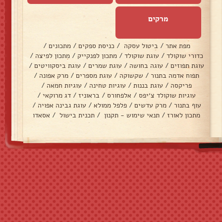
מרקים
מפת אתר
/
ביטול עסקה
/
כניסת ספקים
/
מתכונים
/
כדורי שוקולד
/
עוגת שוקולד
/
מתכון לפנקייק
/
מתכון לפיצה
/
עוגת תפוזים
/
עוגה בחושה
/
עוגת שמרים
/
עוגת ביסקוויטים
/
תפוח אדמה בתנור
/
שקשוקה
/
עוגת מספרים
/
מרק אפונה
/
פריקסה
/
עוגת בננות
/
עוגיות טחינה
/
עוגיות חמאה
/
עוגיות שוקולד צ׳יפס
/
אלפחורס
/
בראוניז
/
דג מרוקאי
/
עוף בתנור
/
מרק עדשים
/
פלפל ממולא
/
עוגת גבינה אפויה
/
מתכון לאורז
/
תנאי שימוש - תקנון
/
תכנית בישול
/
אסאדו