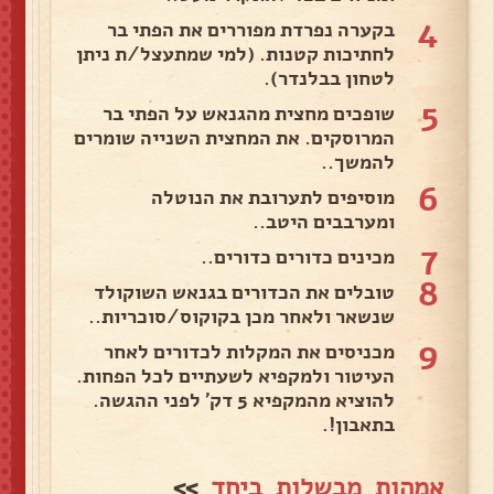
4
בקערה נפרדת מפוררים את הפתי בר
לחתיכות קטנות. (למי שמתעצל/ת ניתן
לטחון בבלנדר).
5
שופכים מחצית מהגנאש על הפתי בר
המרוסקים. את המחצית השנייה שומרים
להמשך..
6
מוסיפים לתערובת את הנוטלה
ומערבבים היטב..
7
מכינים כדורים כדורים..
8
טובלים את הכדורים בגנאש השוקולד
שנשאר ולאחר מכן בקוקוס/סוכריות..
9
מכניסים את המקלות לכדורים לאחר
העיטור ולמקפיא לשעתיים לכל הפחות.
להוציא מהמקפיא 5 דק' לפני ההגשה.
בתאבון!.
אמהות מבשלות ביחד
>>