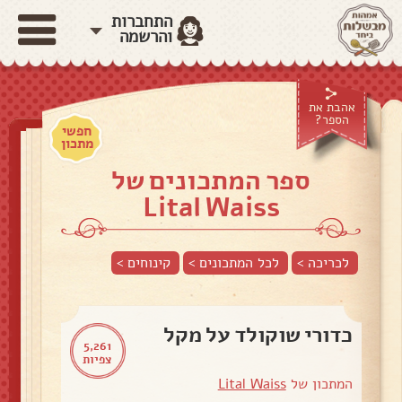
התחברות
והרשמה
אהבת את
הספר?
חפשי
מתכון
ספר המתכונים של
Lital Waiss
לכריכה >
לכל המתכונים >
קינוחים
>
כדורי שוקולד על מקל
5,261
צפיות
המתכון של
Lital Waiss