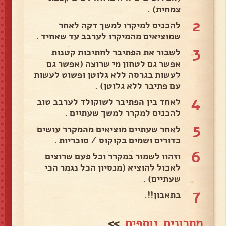
צמחית) .
2
להכניס למיקרו למשך דקה לאחר
שמוציאים מהמיקרו לערבב עד שאחיד .
3
לשבור את הפתיבר לחתיכות קטנות
אפשר גם לטחון מי שרוצה (אפשר גם
לעשות בגרסה ללא גלוטן ופשוט לעשות
עם פתיבר ללא גלוטן) .
4
לאחד בין הפתיבר לשוקולד לערבב טוב
להכניס למקרר למשך שעתיים .
5
לאחר שעתיים מוציאים מהמקרר עושים
כדורים ושמים בקוקוס / סוכריות .
6
וזהוו לשמור במקרר וכל פעם שרוצים
לאכול להוציא (מנסיון הכל נגמר הכי
שעתיים) .
7
בתאבון!!.
מתכונים נוספים
>>