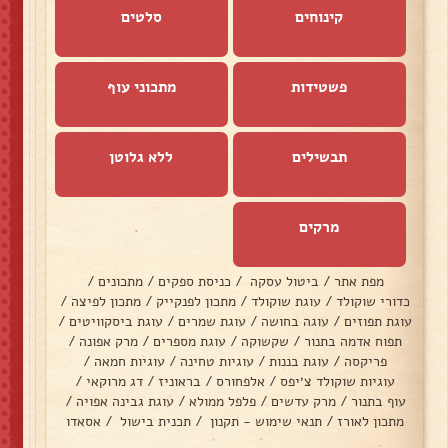
קינוחים
סלטים
פשטידות
מתכוני עוף
תבשילים
ללא גלוטן
מרקים
מפת אתר
/
ביטול עסקה
/
כניסת ספקים
/
מתכונים
/
כדורי שוקולד
/
עוגת שוקולד
/
מתכון לפנקייק
/
מתכון לפיצה
/
עוגת תפוזים
/
עוגה בחושה
/
עוגת שמרים
/
עוגת ביסקוויטים
/
תפוח אדמה בתנור
/
שקשוקה
/
עוגת מספרים
/
מרק אפונה
/
פריקסה
/
עוגת בננות
/
עוגיות טחינה
/
עוגיות חמאה
/
עוגיות שוקולד צ׳יפס
/
אלפחורס
/
בראוניז
/
דג מרוקאי
/
עוף בתנור
/
מרק עדשים
/
פלפל ממולא
/
עוגת גבינה אפויה
/
מתכון לאורז
/
תנאי שימוש - תקנון
/
תכנית בישול
/
אסאדו