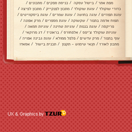
מפת אתר
/
ביטול עסקה
/
כניסת ספקים
/
מתכונים
/
כדורי שוקולד
/
עוגת שוקולד
/
מתכון לפנקייק
/
מתכון לפיצה
/
עוגת תפוזים
/
עוגה בחושה
/
עוגת שמרים
/
עוגת ביסקוויטים
/
תפוח אדמה בתנור
/
שקשוקה
/
עוגת מספרים
/
מרק אפונה
/
פריקסה
/
עוגת בננות
/
עוגיות טחינה
/
עוגיות חמאה
/
עוגיות שוקולד צ׳יפס
/
אלפחורס
/
בראוניז
/
דג מרוקאי
/
עוף בתנור
/
מרק עדשים
/
פלפל ממולא
/
עוגת גבינה אפויה
/
מתכון לאורז
/
תנאי שימוש - תקנון
/
תכנית בישול
/
אסאדו