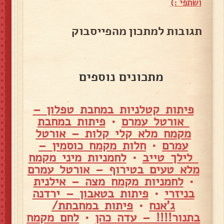
ושתפי :)
תגובות למתכון מהפייסבוק
מתכונים נוספים
פיתות קטלניות במחבת טפלון –
אורטל עמרם
•
פיתות במחבת
מקמח מלא קלי קלות – אורטל
עמרם
•
חלות מקמח כוסמין –
לילך טייב
•
לחמניות מיני מקמח
מלא טעים בטירוף – אורטל עמרם
•
לחמניות מקמח מצה – אילנית
בניזרי
•
פיתות בטאבון – ירדנה
ג'אנח
•
פיתות במחבתת/
בתנור!!!! – עדה כהן
•
לחם מקמח