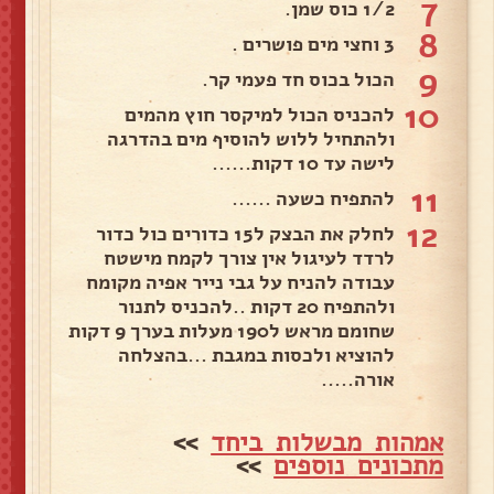
7
1/2 כוס שמן.
8
3 וחצי מים פושרים .
9
הכול בכוס חד פעמי קר.
10
להכניס הכול למיקסר חוץ מהמים
ולהתחיל ללוש להוסיף מים בהדרגה
לישה עד 10 דקות......
11
להתפיח כשעה ......
12
לחלק את הבצק ל15 כדורים כול כדור
לרדד לעיגול אין צורך לקמח מישטח
עבודה להניח על גבי נייר אפיה מקומח
ולהתפיח 20 דקות ..להכניס לתנור
שחומם מראש ל190 מעלות בערך 9 דקות
להוציא ולכסות במגבת ...בהצלחה
אורה.....
אמהות מבשלות ביחד
>>
מתכונים נוספים
>>