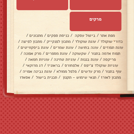
מרקים
מפת אתר
/
ביטול עסקה
/
כניסת ספקים
/
מתכונים
/
כדורי שוקולד
/
עוגת שוקולד
/
מתכון לפנקייק
/
מתכון לפיצה
/
עוגת תפוזים
/
עוגה בחושה
/
עוגת שמרים
/
עוגת ביסקוויטים
/
תפוח אדמה בתנור
/
שקשוקה
/
עוגת מספרים
/
מרק אפונה
/
פריקסה
/
עוגת בננות
/
עוגיות טחינה
/
עוגיות חמאה
/
עוגיות שוקולד צ׳יפס
/
אלפחורס
/
בראוניז
/
דג מרוקאי
/
עוף בתנור
/
מרק עדשים
/
פלפל ממולא
/
עוגת גבינה אפויה
/
מתכון לאורז
/
תנאי שימוש - תקנון
/
תכנית בישול
/
אסאדו