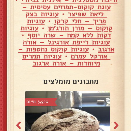
וריבה נוסטלגית – אילנית בניזרי
•
עוגת קוקוס-תפוזים עסיסית –
ליאת שפיצר
•
עוגיות בצק
פריך – חלי קרקו
•
עוגיות
קוקוס – מורן תורג׳מן
•
עוגיות
דקות ללא קמח – שרה יוסף
•
עוגיות רייפת אורגינל – אורה
ארגוב
•
עוגיות קוקוס נחטפות –
אורטל עמרם
•
עוגיות תמרים
מיוחדות – אורה ארגוב
מתכונים מומלצים
7 צפיות
3,920 צפיות