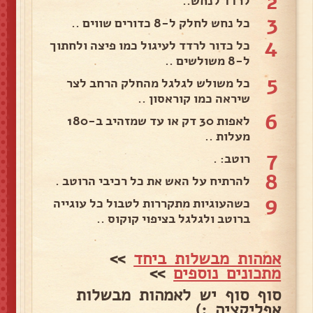
2
לרדד לנחש..
3
כל נחש לחלק ל-8 כדורים שווים ..
4
כל כדור לרדד לעיגול כמו פיצה ולחתוך
ל-8 משולשים ..
5
כל משולש לגלגל מהחלק הרחב לצר
שיראה כמו קוראסון ..
6
לאפות 30 דק או עד שמזהיב ב-180
מעלות ..
7
רוטב: .
8
להרתיח על האש את כל רכיבי הרוטב .
9
כשהעוגיות מתקררות לטבול כל עוגייה
ברוטב ולגלגל בציפוי קוקוס ..
אמהות מבשלות ביחד
>>
מתכונים נוספים
>>
סוף סוף יש לאמהות מבשלות
אפליקציה :)