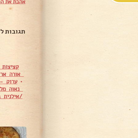
אהבת את המ
תגובות ל
קציצות 
אורה ארג
•
ערוק - 
נאוה מלכ
/אילנית ב