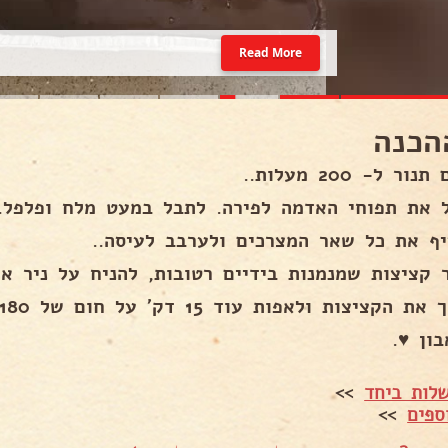
Read More
הכנה
ור ל- 200 מעלות..
 את תפוחי האדמה לפירה. לתבל במעט מלח ופלפל..
יף את כל שאר המצרכים ולערבב לעיסה..
ר קציצות שמנמנות בידיים רטובות, להניח על ניר א
 הקציצות ולאפות עוד 15 דק' על חום של 180 מעלות..
ון ♥.
לות ביחד
>>
ספים
>>