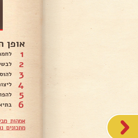
אופן ה
1
לחמם תנ
2
לבשל
3
להוס
4
ליצו
5
להפוך את
6
בתיאב
אמהות מבש
מתכונים נו