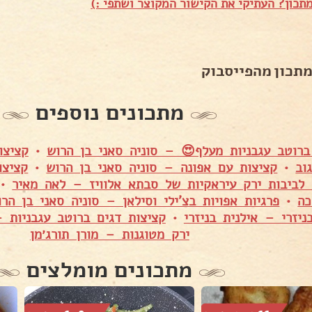
תכון? העתיקי את הקישור המקוצר ושתפי :)
מתכון מהפייסבוק
מתכונים נוספים
ברוטב עגבניות מעלף😍 – סוניה סאני בן הרוש
•
קציצו
וב
•
קציצות עם אפונה – סוניה סאני בן הרוש
•
קציצו
לביבות ירק עיראקיות של סבתא אלוויז – לאה מאיר
•
ה
•
פרגיות אפויות בצ'ילי וסילאן – סוניה סאני בן הרו
ניזרי – אילנית בניזרי
•
קציצות דגים ברוטב עגבניות –
ירק מטוגנות – מורן תורג׳מן
מתכונים מומלצים