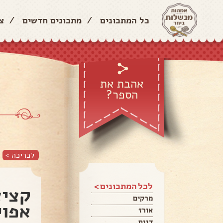
כל המתכונים
/
מתכונים חדשים
/
צ
אהבת את
הספר?
לכריכה >
לכל המתכונים >
קציצ
מרקים
אפוי
אורז
דגים