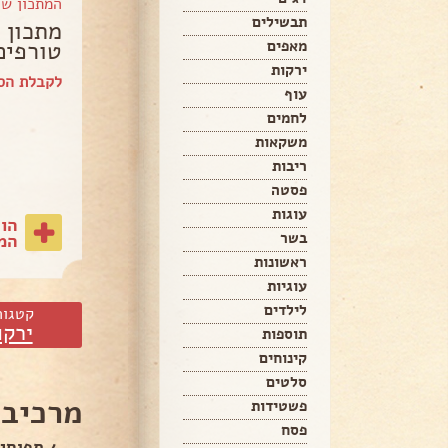
המתכון ש
תבשילים
מתכון 
טורפים
מאפים
ירקות
לקבלת הספ
עוף
לחמים
משקאות
ריבות
פסטה
עוגות
הו
בשר
המת
ראשונות
עוגיות
לילדים
קטגור
ירקו
תוספות
קינוחים
סלטים
מרכיבי
פשטידות
פסח
4 תפוחי אדמה