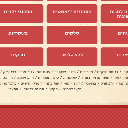
ם למנות
מתכונים דיאטטים
מתכוני ילדים
ונות
וחים
סלטים
פשטידות
ילים
ללא גלוטן
מרקים
קה
/
כניסת ספקים
/
מתכונים
/
כדורי שוקולד
/
עוגת שוקולד
/
מתכון לפנקייק
/
סקוויטים
/
תפוח אדמה בתנור
/
שקשוקה
/
עוגת מספרים
/
מרק אפונה
/
פריקסה
צ׳יפס
/
אלפחורס
/
בראוניז
/
דג מרוקאי
/
עוף בתנור
/
מרק עדשים
/
פלפל ממול
תנאי שימוש - תקנון
/
תכנית בישול
/
אסאדו