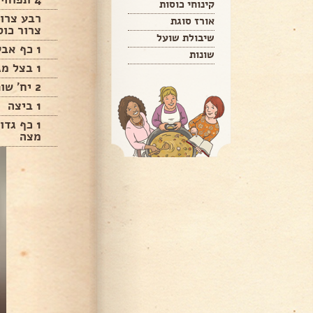
קינוחי כוסות
רבע צרור
אורז סוגת
צרור כו
שיבולת שועל
1 כף אבקת מרק עוף
שונות
1 בצל מגורר
2 יח' שום כתוש
1 ביצה
1 כף גד
מצה