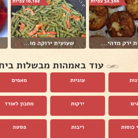
32,366 צפיות
16,182 צפיות
 ירק מדהי...
שעועית ירוקה מו...
עוד באמהות מבשלות ביח
גות
עוגיות
מאפים
ים
ירקות
מתכון לאורז
 כוסות
ריבות
פסטה