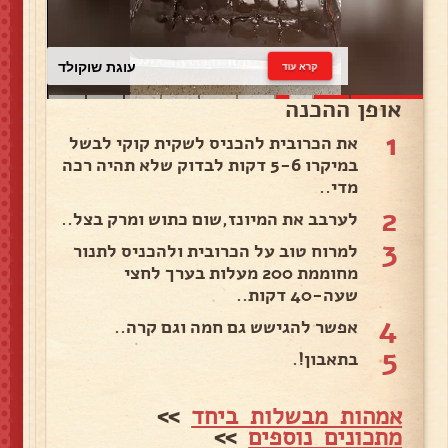
עוגת שוקולד
קרא עוד
אופן ההכנה
1
את הכרובית להכניס לשקית קוקי לבשל
במיקרו 5-6 דקות לבדוק שלא תהיה רכה
מדי..
2
לערבב את המיונז,שום כתוש ומרק בצל..
3
למרוח טוב על הכרובית ולהכניס לתנור
מחוממת 200 מעלות בערך לחצי
שעה-40 דקות..
4
אפשר להגישש גם חמה וגם קרה..
5
בתאבון!.
אמהות מבשלות ביחד
>>
מתכונים נוספים
>>