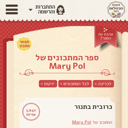
התחברות
והרשמה
אהבת את
הספר?
חפשי
מתכון
ספר המתכונים של
Mary Pol
לכריכה >
לכל המתכונים >
ירקות
>
כרובית בתנור
3,640
צפיות
המתכון של
Mary Pol