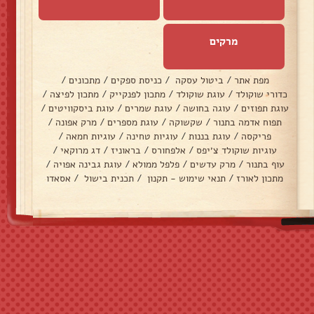
מרקים
מפת אתר
/
ביטול עסקה
/
כניסת ספקים
/
מתכונים
/
כדורי שוקולד
/
עוגת שוקולד
/
מתכון לפנקייק
/
מתכון לפיצה
/
עוגת תפוזים
/
עוגה בחושה
/
עוגת שמרים
/
עוגת ביסקוויטים
/
תפוח אדמה בתנור
/
שקשוקה
/
עוגת מספרים
/
מרק אפונה
/
פריקסה
/
עוגת בננות
/
עוגיות טחינה
/
עוגיות חמאה
/
עוגיות שוקולד צ׳יפס
/
אלפחורס
/
בראוניז
/
דג מרוקאי
/
עוף בתנור
/
מרק עדשים
/
פלפל ממולא
/
עוגת גבינה אפויה
/
מתכון לאורז
/
תנאי שימוש - תקנון
/
תכנית בישול
/
אסאדו