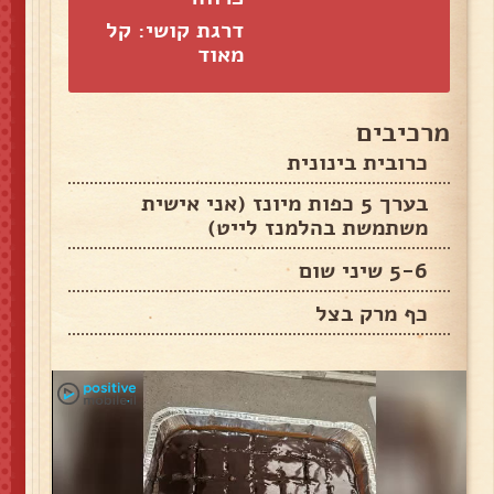
דרגת קושי: קל
מאוד
מרכיבים
כרובית בינונית
בערך 5 כפות מיונז (אני אישית
משתמשת בהלמנז לייט)
5-6 שיני שום
כף מרק בצל