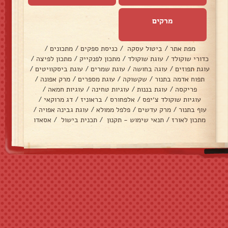
מרקים
מפת אתר
/
ביטול עסקה
/
כניסת ספקים
/
מתכונים
/
כדורי שוקולד
/
עוגת שוקולד
/
מתכון לפנקייק
/
מתכון לפיצה
/
עוגת תפוזים
/
עוגה בחושה
/
עוגת שמרים
/
עוגת ביסקוויטים
/
תפוח אדמה בתנור
/
שקשוקה
/
עוגת מספרים
/
מרק אפונה
/
פריקסה
/
עוגת בננות
/
עוגיות טחינה
/
עוגיות חמאה
/
עוגיות שוקולד צ׳יפס
/
אלפחורס
/
בראוניז
/
דג מרוקאי
/
עוף בתנור
/
מרק עדשים
/
פלפל ממולא
/
עוגת גבינה אפויה
/
מתכון לאורז
/
תנאי שימוש - תקנון
/
תכנית בישול
/
אסאדו