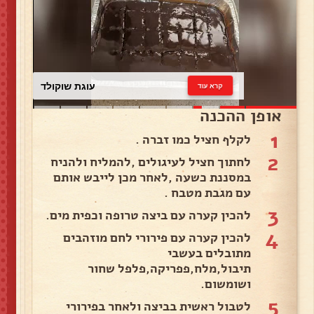
עוגת שוקולד
קרא עוד
אופן ההכנה
1
לקלף חציל כמו זברה .
2
לחתוך חציל לעיגולים ,להמליח ולהניח
במסננת כשעה ,לאחר מכן לייבש אותם
עם מגבת מטבח .
3
להכין קערה עם ביצה טרופה וכפית מים.
4
להכין קערה עם פירורי לחם מוזהבים
מתובלים בעשבי
תיבול,מלח,פפריקה,פלפל שחור
ושומשום.
5
לטבול ראשית בביצה ולאחר בפירורי