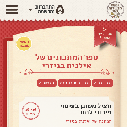
התחברות
והרשמה
אהבת את
הספר?
חפשי
מתכון
ספר המתכונים של
אילנית בניזרי
לכריכה >
לכל המתכונים >
סלטים
>
חציל מטוגן בציפוי
28,316
פירורי לחם
צפיות
המתכון של
אילנית בניזרי