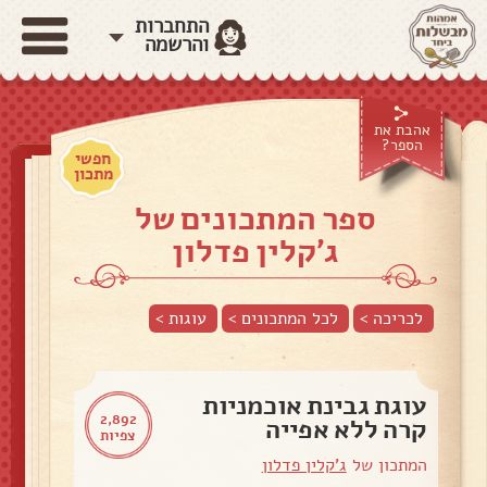
התחברות
והרשמה
אהבת את
הספר?
חפשי
מתכון
ספר המתכונים של
ג'קלין פדלון
לכריכה >
לכל המתכונים >
עוגות
>
עוגת גבינת אוכמניות
2,892
קרה ללא אפייה
צפיות
המתכון של
ג'קלין פדלון