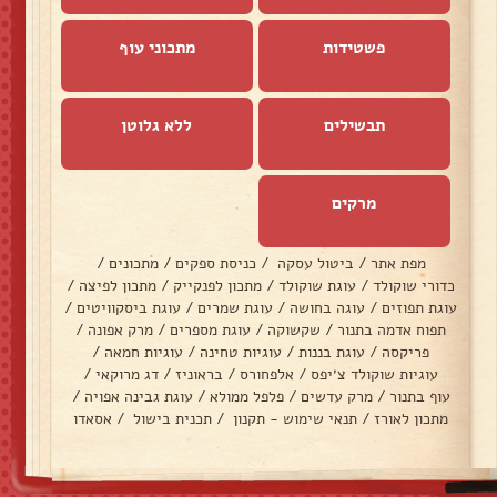
פשטידות
מתכוני עוף
תבשילים
ללא גלוטן
מרקים
מפת אתר
/
ביטול עסקה
/
כניסת ספקים
/
מתכונים
/
כדורי שוקולד
/
עוגת שוקולד
/
מתכון לפנקייק
/
מתכון לפיצה
/
עוגת תפוזים
/
עוגה בחושה
/
עוגת שמרים
/
עוגת ביסקוויטים
/
תפוח אדמה בתנור
/
שקשוקה
/
עוגת מספרים
/
מרק אפונה
/
פריקסה
/
עוגת בננות
/
עוגיות טחינה
/
עוגיות חמאה
/
עוגיות שוקולד צ׳יפס
/
אלפחורס
/
בראוניז
/
דג מרוקאי
/
עוף בתנור
/
מרק עדשים
/
פלפל ממולא
/
עוגת גבינה אפויה
/
מתכון לאורז
/
תנאי שימוש - תקנון
/
תכנית בישול
/
אסאדו