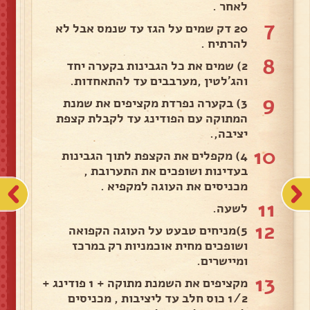
לאחר .
7
20 דק שמים על הגז עד שנמס אבל לא
להרתיח .
8
2) שמים את כל הגבינות בקערה יחד
והג'לטין ,מערבבים עד להתאחדות.
9
3) בקערה נפרדת מקציפים את שמנת
המתוקה עם הפודינג עד לקבלת קצפת
יציבה,.
10
4) מקפלים את הקצפת לתוך הגבינות
בעדינות ושופכים את התערובת ,
מכניסים את העוגה למקפיא .
11
לשעה.
12
5)מניחים טבעט על העוגה הקפואה
ושופכים מחית אוכמניות רק במרכז
ומיישרים.
13
מקציפים את השמנת מתוקה + 1 פודינג +
1/2 כוס חלב עד ליציבות , מכניסים