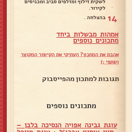
לשקית זילוף ומזלפים סביב ומכניסים
לקירור.
14
בהצלחה .
אמהות מבשלות ביחד
מ
תכונים נוספים
אהבת את המתכון? העתיקי את הקישור המקוצר
ושתפי :)
תגובות למתכון מהפייסבוק
מתכונים נוספים
עוגת גבינה אפויה הנסיכה בלבן –
סיון אוחיון אברג׳ל
•
עוגת מייפל