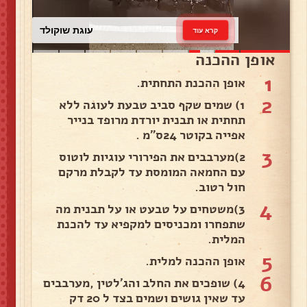
עוגת שוקולד
קרא עוד
אופן ההכנה
1
אופן ההכנת התחתית.
2
1) שמים שקף סביב טבעת לעוגה ללא
תחתית או תבנית יורדת מרופד בנייר
אפייה בקוטר 24ס"מ .
3
2)מערבבים את הפירורי עוגיות לוטוס
עם החמאה המומסת עד לקבלת מרקם
חול רטוב.
4
3)משטחים על טבעט או על תבנית מה
שתפחרו ומכניסים למקפיא עד להכנת
המלית.
5
אופן ההכנה למלית.
6
4) שופכים את החלב והג'לטין ,מערבבים
עד שאין גושים ושמים בצד ל 20 דק