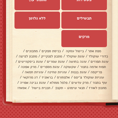
תבשילים
ללא גלוטן
מרקים
מפת אתר
/
ביטול עסקה
/
כניסת ספקים
/
מתכונים
/
כדורי שוקולד
/
עוגת שוקולד
/
מתכון לפנקייק
/
מתכון לפיצה
/
עוגת תפוזים
/
עוגה בחושה
/
עוגת שמרים
/
עוגת ביסקוויטים
/
תפוח אדמה בתנור
/
שקשוקה
/
עוגת מספרים
/
מרק אפונה
/
פריקסה
/
עוגת בננות
/
עוגיות טחינה
/
עוגיות חמאה
/
עוגיות שוקולד צ׳יפס
/
אלפחורס
/
בראוניז
/
דג מרוקאי
/
עוף בתנור
/
מרק עדשים
/
פלפל ממולא
/
עוגת גבינה אפויה
/
מתכון לאורז
/
תנאי שימוש - תקנון
/
תכנית בישול
/
אסאדו