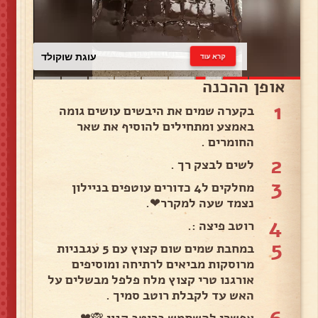
עוגת שוקולד
קרא עוד
אופן ההכנה
1
בקערה שמים את היבשים עושים גומה
באמצע ומתחילים להוסיף את שאר
החומרים .
2
לשים לבצק רך .
3
מחלקים ל4 כדורים עוטפים בניילון
נצמד שעה למקרר❤.
4
רוטב פיצה :.
5
במחבת שמים שום קצוץ עם 5 עגבניות
מרוסקות מביאים לרתיחה ומוסיפים
אורגנו טרי קצוץ מלח פלפל מבשלים על
האש עד לקבלת רוטב סמיך .