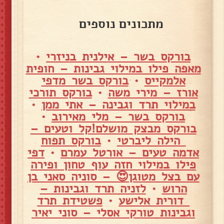
מתכונים נוספים
בורקס בשר – אילנית בניזרי
•
מאפה פילו במילוי גבינות – חופית
אלמקייס
•
בורקס בשר מדפי
אורז – מירי משה
•
בורקס תורכי
במילוי תרד וגבינה – אתי ממן
•
בורקס בשר – מלי מאירוב
•
בורקס מבצק מושלם!קל וטעים –
הילה ליברטי
•
בורקס תפוח
אדמה טעים – אורטל עמרם
•
דפי
פילו במילוי חזה עוף טחון ופירה
עם בצל מטוגן😍 – סוניה סאני בן
הרוש
•
לזניה תרד וגבינות –
דורית אלישע
•
פשטידת תרד
וגבינות טורקי אסלי – סוני יאיר