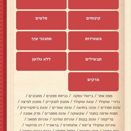
קינוחים
סלטים
פשטידות
מתכוני עוף
תבשילים
ללא גלוטן
מרקים
מפת אתר
/
ביטול עסקה
/
כניסת ספקים
/
מתכונים
/
כדורי שוקולד
/
עוגת שוקולד
/
מתכון לפנקייק
/
מתכון לפיצה
/
עוגת תפוזים
/
עוגה בחושה
/
עוגת שמרים
/
עוגת ביסקוויטים
/
תפוח אדמה בתנור
/
שקשוקה
/
עוגת מספרים
/
מרק אפונה
/
פריקסה
/
עוגת בננות
/
עוגיות טחינה
/
עוגיות חמאה
/
עוגיות שוקולד צ׳יפס
/
אלפחורס
/
בראוניז
/
דג מרוקאי
/
עוף בתנור
/
מרק עדשים
/
פלפל ממולא
/
עוגת גבינה אפויה
/