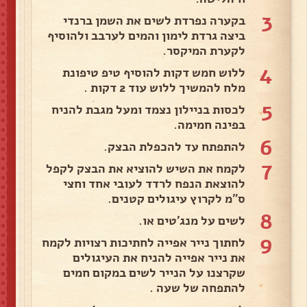
3
בקערה נפרדת לשים את השמן ברנדי
ביצה גרדת לימון והמים לערבב ולהוסיף
לקערת המיקסר.
4
ללוש חמש דקות להוסיף טיפ טיפונת
מלח להמשיך ללוש עוד 2 דקות .
5
לכסות בניילון נצמד ומעל מגבת להניח
בפינה חמימה.
6
להתפתח עד להכפלת הבצק.
7
לקמח את השיש להוציא את הבצק לקפל
להוצאת הנפח לרדד לעובי אחד וחצי
ס"מ לקרוץ עיגולים קטנים.
8
לשים על מנג'טים או.
9
לחתוך נייר אפייה לחתיכות רצויות לקמח
את נייר אפייה להניח את העיגולים
שקרצנו על הנייר לשים במקום חמים
להתפחה של שעה .