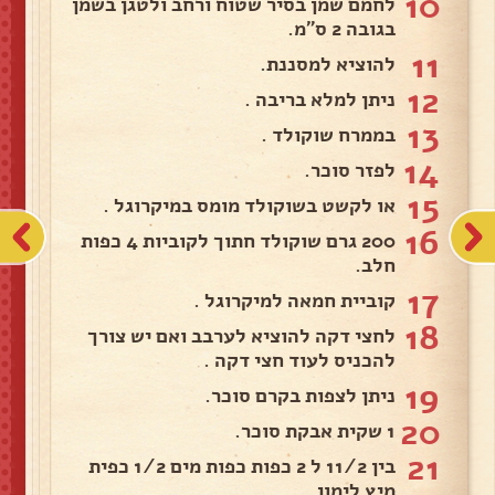
10
לחמם שמן בסיר שטוח ורחב ולטגן בשמן
בגובה 2 ס"מ.
11
להוציא למסננת.
12
ניתן למלא בריבה .
13
בממרח שוקולד .
14
לפזר סוכר.
15
או לקשט בשוקולד מומס במיקרוגל .
16
200 גרם שוקולד חתוך לקוביות 4 כפות
חלב.
17
קוביית חמאה למיקרוגל .
18
לחצי דקה להוציא לערבב ואם יש צורך
להכניס לעוד חצי דקה .
19
ניתן לצפות בקרם סוכר.
20
1 שקית אבקת סוכר.
21
בין 11/2 ל 2 כפות כפות מים 1/2 כפית
מיץ לימון.