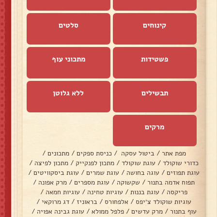
קינוחים
סלטים
פשטידות
מתכוני עוף
תבשילים
ללא גלוטן
מרקים
מפת אתר
/
ביטול עסקה
/
כניסת ספקים
/
מתכונים
/
כדורי שוקולד
/
עוגת שוקולד
/
מתכון לפנקייק
/
מתכון לפיצה
/
עוגת תפוזים
/
עוגה בחושה
/
עוגת שמרים
/
עוגת ביסקוויטים
/
תפוח אדמה בתנור
/
שקשוקה
/
עוגת מספרים
/
מרק אפונה
/
פריקסה
/
עוגת בננות
/
עוגיות טחינה
/
עוגיות חמאה
/
עוגיות שוקולד צ׳יפס
/
אלפחורס
/
בראוניז
/
דג מרוקאי
/
עוף בתנור
/
מרק עדשים
/
פלפל ממולא
/
עוגת גבינה אפויה
/