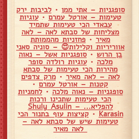
סופגניות – אתי ממן
•
לביבות ירק
טעימות – אורטל עמרם
•
עוגיות
עבאדי הכי טעימות שתמיד
מצליחות של סבתא לאה – לאה
מאיר
•
פחזניות מהממותת
אווריריות וקלילות😍 – סוניה סאני
בן הרוש
•
סופגניות אשל – נאוה
מלכה
•
עוגיות רולדה סופר
מהירות הכי טעימות של סבתא
לאה – לאה מאיר
•
מרק צדפים
קטנות – אורטל עמרם
•
סופגניות – נאוה מלכה
•
לחמניות
הכי טעימות שתכינו ורכות
להפליא... – Shuly Asulin
Karasin
•
קציצות עוף בתנור הכי
טעימות שיש של סבתא לאה –
לאה מאיר