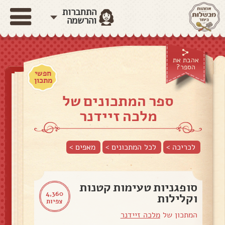
התחברות
והרשמה
אהבת את
הספר?
חפשי
מתכון
ספר המתכונים של
מלכה זיידנר
לכריכה >
לכל המתכונים >
מאפים
>
סופגניות טעימות קטנות
4,360
וקלילות
צפיות
המתכון של
מלכה זיידנר