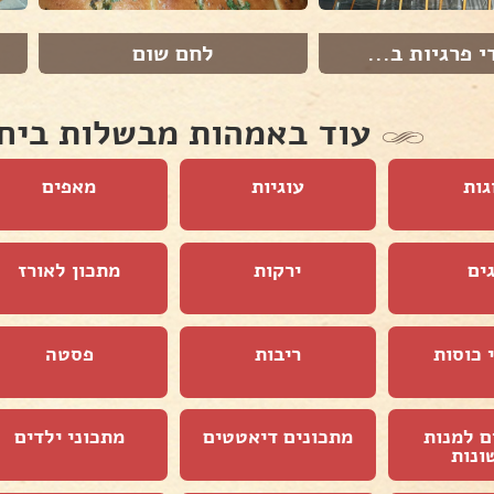
י פרגיות ב...
לחם שום
עוד באמהות מבשלות ביח
גות
עוגיות
מאפים
ים
ירקות
מתכון לאורז
 כוסות
ריבות
פסטה
ם למנות
מתכונים דיאטטים
מתכוני ילדים
ונות