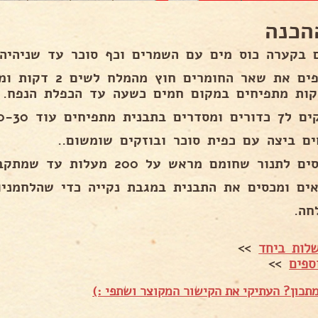
הכנה
 בקערה כוס מים עם השמרים וכף סוכר עד שניהיה 
מוסיפים את שאר החומ
תבנית מתפיחים עוד 20-30 דקות ..
ים ביצה עם כפית סוכר ובוזקים שומשום..
תנור שחומם מראש על 200 מעלות עד שמתקבל צבע שחום ויפה ..
אים ומכסים את התבנית במגבת נקייה כדי שהלחמניות 
חה.
לות ביחד
>>
ספים
>>
תכון? העתיקי את הקישור המקוצר ושתפי :)