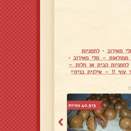
י מאירוב
•
לחמניות
 ממולאות – מלי מאירוב
•
לחמניות הבית או חלות –
 עוף !! – אילנית בניזרי
40,513 צפיות
43,319 צפיות