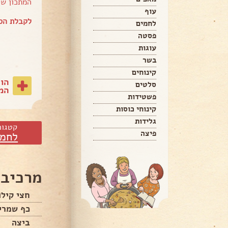
המתכון ש
עוף
לקבלת הספ
לחמים
פסטה
עוגות
בשר
קינוחים
הו
סלטים
המת
פשטידות
קינוחי כוסות
גלידות
קטגור
פיצה
לחמי
מרכיבי
חצי קילו
כף שמרי
ביצה