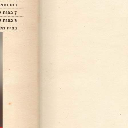
כוס וחצי
7 כפות שמן
3 כפות סוכר
כפית מל