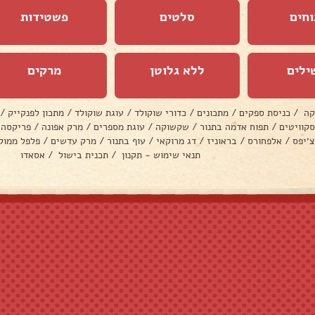
וחים
סלטים
פשטידות
ילים
ללא גלוטן
מרקים
קה
/
כניסת ספקים
/
מתכונים
/
כדורי שוקולד
/
עוגת שוקולד
/
מתכון לפנקייק
/
סקוויטים
/
תפוח אדמה בתנור
/
שקשוקה
/
עוגת מספרים
/
מרק אפונה
/
פריקסה
צ׳יפס
/
אלפחורס
/
בראוניז
/
דג מרוקאי
/
עוף בתנור
/
מרק עדשים
/
פלפל ממול
תנאי שימוש - תקנון
/
תכנית בישול
/
אסאדו