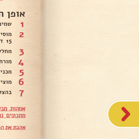
אופן ה
1
שמים
2
15 דקות מתפיחים במקום חמים כשעה עד הכפלת הנפח. .
3
מחלקים ל7 כדורים ומסדרים ב
4
מורח
5
מכניסים ל
6
מוצי
7
בהצל
אמהות מבש
מתכונים נו
אהבת את המ