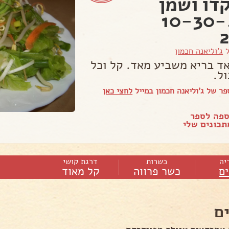
דו ושמן
זית.10-30-
ל
ג'וליאנה חכמון
ד בריא משביע מאד. קל וכל
ל.
ר של ג'וליאנה חכמון במייל
לחצי כאן
ספה לספר
כונים שלי
יה
כשרות
דרגת קושי
ם
כשר פרווה
קל מאוד
ם