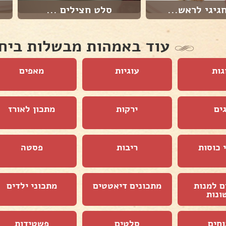
גיגי לראש...
סלט חצילים ...
עוד באמהות מבשלות ביח
גות
עוגיות
מאפים
ים
ירקות
מתכון לאורז
 כוסות
ריבות
פסטה
ם למנות
מתכונים דיאטטים
מתכוני ילדים
ונות
וחים
סלטים
פשטידות