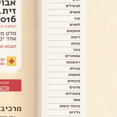
אבוק
תבשילים
מאפים
2016
עוף
לחמים
המתכון ש
משקאות
סלט מא
אחד יכו
ריבות
עוגות
לקבלת הספ
בשר
צמחוניים
הו
ראשונות
המת
עוגיות
תוספות
קינוחים
קטגור
סלטי
סלטים
פשטידות
פסח
מרכיבי
קינוחי כוסות
גלידות