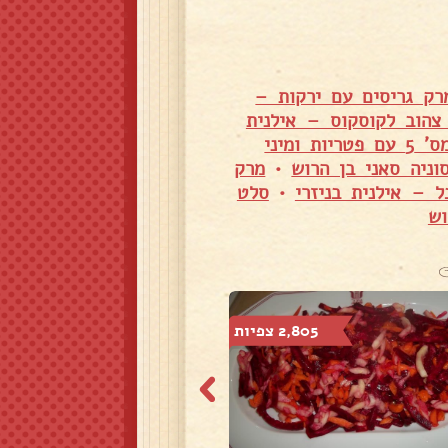
רק גריסים עם ירקות –
צהוב לקוסקוס – אילנית
בשר צלי מס' 5 עם פטריות ומיני
וניה סאני בן הרוש
•
מרק
 – אילנית בניזרי
•
סלט
וש
2,805 צפיות
4,830 צפיות