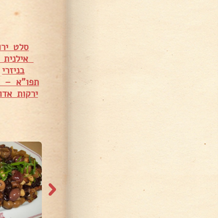
סלט ירו
אילנית ב
בניזרי
•
תפו"א – סי
ירקות אדו
3,270 צפיות
2,995 צפיות