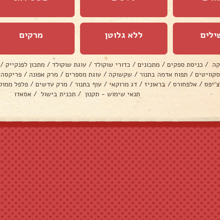
ילים
ללא גלוטן
מרקים
קה
/
כניסת ספקים
/
מתכונים
/
כדורי שוקולד
/
עוגת שוקולד
/
מתכון לפנקייק
/
סקוויטים
/
תפוח אדמה בתנור
/
שקשוקה
/
עוגת מספרים
/
מרק אפונה
/
פריקסה
צ׳יפס
/
אלפחורס
/
בראוניז
/
דג מרוקאי
/
עוף בתנור
/
מרק עדשים
/
פלפל ממול
תנאי שימוש - תקנון
/
תכנית בישול
/
אסאדו