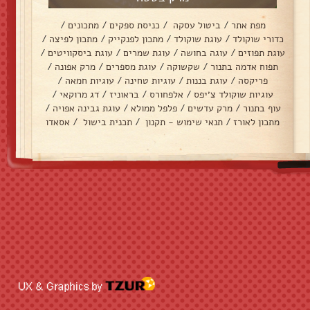
מפת אתר
/
ביטול עסקה
/
כניסת ספקים
/
מתכונים
/
כדורי שוקולד
/
עוגת שוקולד
/
מתכון לפנקייק
/
מתכון לפיצה
/
עוגת תפוזים
/
עוגה בחושה
/
עוגת שמרים
/
עוגת ביסקוויטים
/
תפוח אדמה בתנור
/
שקשוקה
/
עוגת מספרים
/
מרק אפונה
/
פריקסה
/
עוגת בננות
/
עוגיות טחינה
/
עוגיות חמאה
/
עוגיות שוקולד צ׳יפס
/
אלפחורס
/
בראוניז
/
דג מרוקאי
/
עוף בתנור
/
מרק עדשים
/
פלפל ממולא
/
עוגת גבינה אפויה
/
מתכון לאורז
/
תנאי שימוש - תקנון
/
תכנית בישול
/
אסאדו