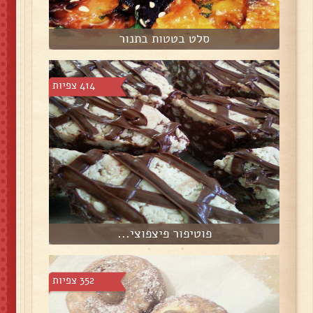
סלט בטטות בתנור
414 צפיות
פוטיפור פיצפוצי...
352 צפיות