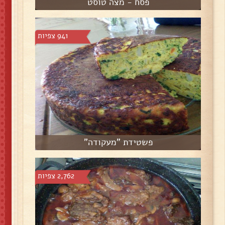
פסח - מצה טוסט
941 צפיות
פשטידת "מעקודה"
2,762 צפיות