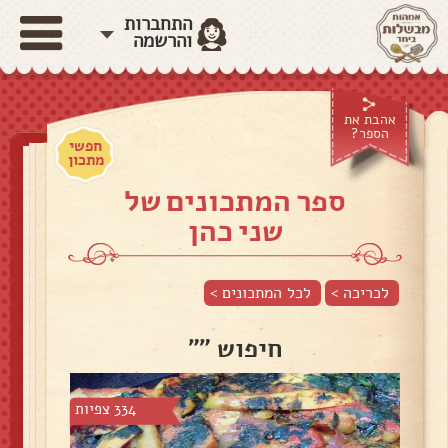
התחברות
והרשמה
אהבת את
הספר?
חפשי
מתכון
ספר המתכונים של
שני כהן
לכריכה >
לכל המתכונים >
חיפוש ""
334 צפיות