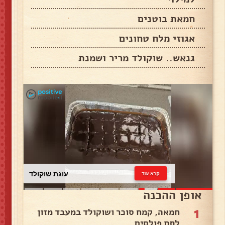
חמאת בוטנים
אגוזי מלח טחונים
גנאש.. שוקולד מריר ושמנת
עוגת שוקולד
קרא עוד
אופן ההכנה
1
חמאה, קמח סוכר ושוקולד במעבד מזון
לתת פולסים..