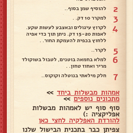
2
להוסיף שמן בסוף..
3
למקרר 10 דק. .
4
לקרוץ עיגולים ובאצבע לעשות שקע.
לאפות 15-20 דק. ניתן תוך כדי אפיה
ללחוץ בכפית להעמקת החור. .
5
לקרר..
6
למלא בחמאה בוטנים, לטבול בשוקולד
מריר ואחוז טחון. .
7
חלק מילאתי בנוטלה וקוקוס..
אמהות מבשלות ביחד
>>
מתכונים נוספים
>>
סוף סוף יש לאמהות מבשלות
אפליקציה :)
להורדת האפלקיה לחצי כאן
צפיתן כבר בתכנית הבישול שלנו