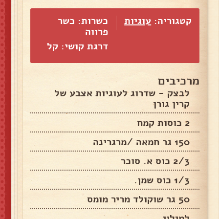
קטגוריה:
עוגיות
כשרות: כשר
פרווה
דרגת קושי: קל
מרכיבים
לבצק - שדרוג לעוגיות אצבע של
קרין גורן
2 כוסות קמח
150 גר חמאה /מרגרינה
2/3 כוס א. סוכר
1/3 כוס שמן.
50 גר שוקולד מריר מומס
למילוי