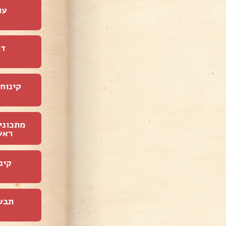
עו
דג
קינוחי
מתכוני
ראש
קינ
תבש