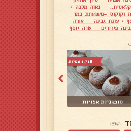
ינה אפויה – סיון אוחיון
קלאסית.. – נאוה מלכה
•
ת וקוקוס -משגעתת כמו
ף
•
עוגת גבינה – אורה
בינה פירורים – שרה יוסף
1,718 צפיות
27,725 צפיות
סופגניות אפויות
עוגת גבינה עם ב...
ד