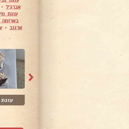
עוגת גבי
אברג׳ל
•
עוגת מי
בארומה 
ארגוב
•
ע
10,25 צפיות
7,981 צפיות
 שמ...
אורז בתוספת צימ...
עוגת 