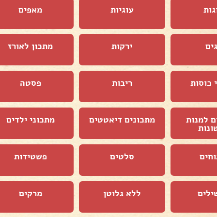
גות
עוגיות
מאפים
ים
ירקות
מתכון לאורז
 כוסות
ריבות
פסטה
ם למנות
מתכונים דיאטטים
מתכוני ילדים
ונות
וחים
סלטים
פשטידות
ילים
ללא גלוטן
מרקים