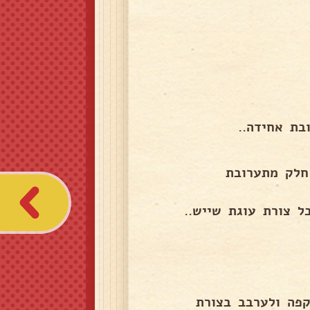
בת אחידה..
חלק מתערובת
ל צורת עוגת שייש..
 נפרדת ולהוסיף 1 כפית נס קפה ולערבב בצורת