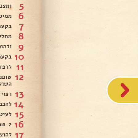
5
ומצנ
6
ממיס
7
בקער
8
מחלקים ל 2 קער
9
ולהו
10
בקער
11
לרפד
12
שופכ
השוקו
13
רצוי
14
להכני
15
לעיט
16
2 שמנת מתוקה עם 1 אינסטנט פודינג וניל ..
17