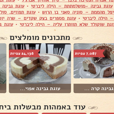
נה אפויה הנסיכה בלבן – סיון אוחיון אברג׳ל
•
עוגת גב
עוגת גבינה -מושלמתתת – הילה ליברטי
•
עוגת גבינה 
יפל מהממת – סוניה סאני בן הרוש
•
עוגת תפוזים, סול
– הילה ליברטי
•
עוגת מספרים בצק שקדים – שרה יוס
וגת שוקולד שלא תוותרו עליה – הילה ליברטי
•
עוגת ג
מתכונים מומלצים
7,087 צפיות
24,136 צפיות
גבינה קרה ...
עוגת גבינה אפוי...
עוד באמהות מבשלות ביח