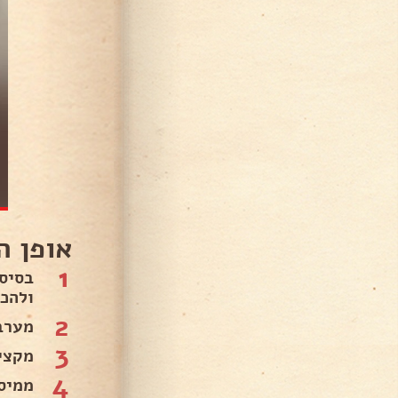
אופן ה
1
בסיס
ולהכנ
2
מערב
3
מקציפים 2 שמנת מתוקה לקצף י
4
ממיס