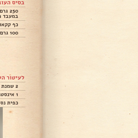
בסיס העוג
250 ג
במעבד מ
כף קקאו
100 גרם חמאה מומסת
לעיטור הע
2 שמנת מתוקה
1 אינסטנט פודינג וניל
כפית נס 