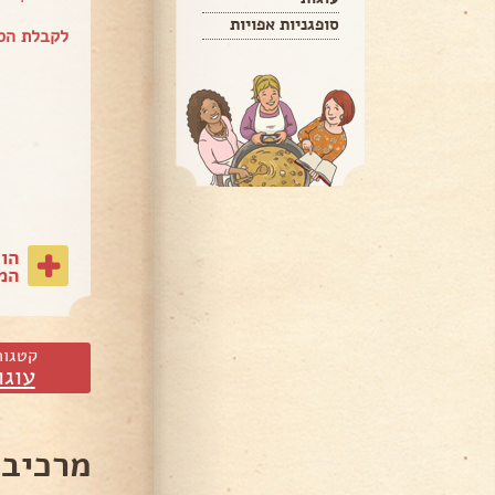
סופגניות אפויות
לקבלת הס
הו
המת
קטגור
עוגו
מרכיבי