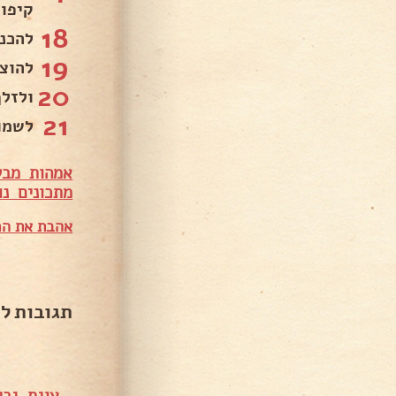
קיפו
18
להכנ
19
להוצ
20
ולזלף
21
לשמו
אמהות מבש
מ
תכונים נו
אהבת את המ
תגובות ל