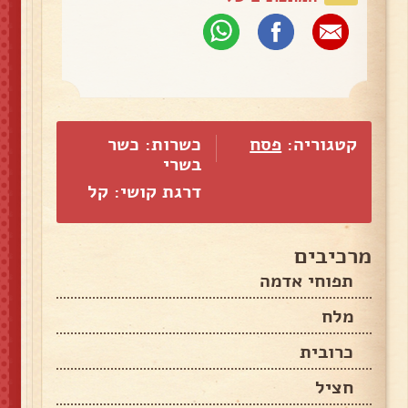
קטגוריה:
פסח
כשרות: כשר
בשרי
דרגת קושי: קל
מרכיבים
תפוחי אדמה
מלח
כרובית
חציל