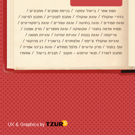
מפת אתר
/
ביטול עסקה
/
כניסת ספקים
/
מתכונים
/
כדורי שוקולד
/
עוגת שוקולד
/
מתכון לפנקייק
/
מתכון לפיצה
/
עוגת תפוזים
/
עוגה בחושה
/
עוגת שמרים
/
עוגת ביסקוויטים
/
תפוח אדמה בתנור
/
שקשוקה
/
עוגת מספרים
/
מרק אפונה
/
פריקסה
/
עוגת בננות
/
עוגיות טחינה
/
עוגיות חמאה
/
עוגיות שוקולד צ׳יפס
/
אלפחורס
/
בראוניז
/
דג מרוקאי
/
עוף בתנור
/
מרק עדשים
/
פלפל ממולא
/
עוגת גבינה אפויה
/
מתכון לאורז
/
תנאי שימוש - תקנון
/
תכנית בישול
/
אסאדו