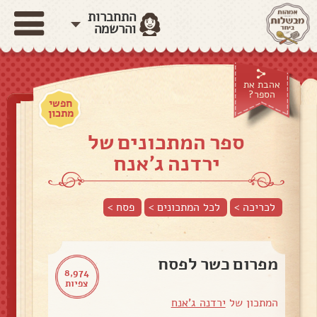
התחברות
והרשמה
אהבת את
הספר?
חפשי
מתכון
ספר המתכונים של
ירדנה ג'אנח
לכריכה >
לכל המתכונים >
פסח
>
מפרום כשר לפסח
8,974
צפיות
המתכון של
ירדנה ג'אנח