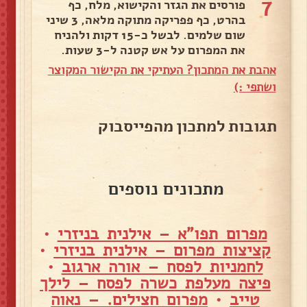
7
פורסים את הגזר והקישוא, מלח, כף
בהרט, כף פפריקה מתוקה מלאה, 3 שיני
שום שלמים. לבשל כ-15 דקות ולהניח
את המפרום על אש קטנה ל-3 שעות.
אהבת את המתכון? העתיקי את הקישור המקוצר
ושתפי :)
תגובות למתכון מהפייסבוק
מתכונים נוספים
מפרום תפו"א – אילנית בניזרי
•
קציצות מפרום – אילנית בניזרי
•
לחמניות לפסח – אורה ארגוב
•
פיצה מעלפת כשרה לפסח – לילך
טייב
•
מפרום חצילים. – נאוה