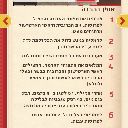
אופן ההכנה
1
פורסים את תפוחי האדמה והחציל
לפרוסות, את הכרובית וראשי הארטישוק
מרתיחים מעט.
2
להמליח במגש גדול את הכל ולתת לזה
לנוח עד שהבשר מוכן.
3
מערבבים את כל חומרי הבשר ומתבלים.
4
ממלאים את התפוחי האדמה, החצילים,
ראשי הארטישוק והכרובית בבשר (בעלי
הכרובית פשוט לעשות חתך באמצע
ולמלא).
5
אחרי המילוי, יש לטגן ב-3 ביצים, רבע
כוס מים, כף רסק עגבניות לבלילה
ומעבירים בצלחת עם פירורי קמח מצה.
6
לתחתית: בצל גדול, 2 תפוחי אדמה
לפרוסות עבות.