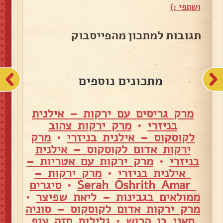
ושתפי :)
תגובות למתכון מהפייסבוק
מתכונים נוספים
מרק גריסים עם ירקות – אילנית
בניזרי
•
מרק ירקות צהוב
לקוסקוס – אילנית בניזרי
•
מרק
ירקות אדום לקוסקוס – אילנית
בניזרי
•
מרק ירקות עם אטריות –
אילנית בניזרי
•
מרק ירקות –
Serah Oshrith Amar
•
סיגרים
ממולאים בגבינות – ליאת שפיצר
•
מרק ירקות אדום לקוסקוס – סוניה
סאני בן הרוש
•
גלילות חזה עוף