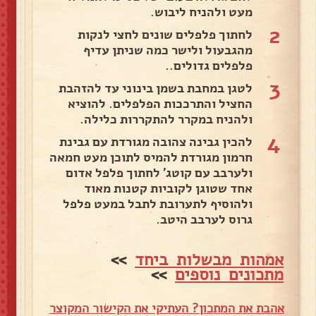
מעט ולהניח ליבוש.
2
לחתוך פלפלים שונים לחצי לנקות
מהגבעול ולישר כמה שניתן עדיף
פלפלים גדולים..
3
לטגן במחבת בשמן בינוני עד להזהבת
החציל והתרככות הפלפלים. להוציא
ולהניח במקרר להתקררות כלילה.
4
להכין גבינה צהובה מגורדת עם גבינת
חרמון מגורדת להמיס לתוכן מעט חמאה
ולערבב עם קוטג' לחתוך פלפל אדום
אחד שטוגן לקוביות קטנות מאוד
ולהוסיף לתערובת לתבל במעט פלפל
גרוס לערבב היטב.
אמהות מבשלות ביחד
>>
מתכונים נוספים
>>
אהבת את המתכון? העתיקי את הקישור המקוצר