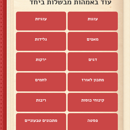
עוד באמהות מבשלות ביחד
עוגות
עוגיות
מאפים
גלידות
דגים
ירקות
מתכון לאורז
לחמים
קינוחי כוסות
ריבות
פסטה
מתכונים טבעוניים