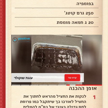
בפומפיה
250 גרם קוטג'
20 ג חמאה מומסת
עוגת שוקולד
קרא עוד
אופן ההכנה
1
לנקות את החציל מהראש לחתוך את
החציל לאורכו כך שיתקבל כמו פרוסת
לחם גדולה בעובי של כס"מ להמליח