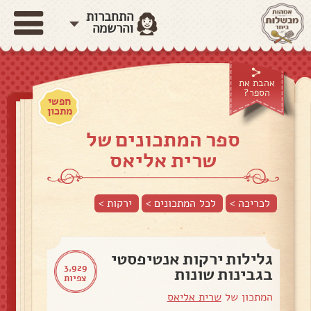
התחברות
והרשמה
אהבת את
הספר?
חפשי
מתכון
ספר המתכונים של
שרית אליאס
לכריכה >
לכל המתכונים >
ירקות
>
גלילות ירקות אנטיפסטי
3,929
בגבינות שונות
צפיות
המתכון של
שרית אליאס