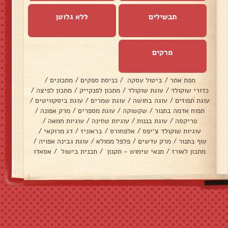
תבשילים
ללא גלוטן
מרקים
מפת אתר
/
ביטול עסקה
/
כניסת ספקים
/
מתכונים
/
כדורי שוקולד
/
עוגת שוקולד
/
מתכון לפנקייק
/
מתכון לפיצה
/
עוגת תפוזים
/
עוגה בחושה
/
עוגת שמרים
/
עוגת ביסקוויטים
/
תפוח אדמה בתנור
/
שקשוקה
/
עוגת מספרים
/
מרק אפונה
/
פריקסה
/
עוגת בננות
/
עוגיות טחינה
/
עוגיות חמאה
/
עוגיות שוקולד צ׳יפס
/
אלפחורס
/
בראוניז
/
דג מרוקאי
/
עוף בתנור
/
מרק עדשים
/
פלפל ממולא
/
עוגת גבינה אפויה
/
מתכון לאורז
/
תנאי שימוש - תקנון
/
תכנית בישול
/
אסאדו