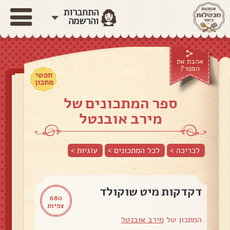
התחברות
והרשמה
אהבת את
הספר?
חפשי
מתכון
ספר המתכונים של
מירב אובנטל
לכריכה >
לכל המתכונים >
עוגיות
>
דקדקות מיט שוקולד
680
צפיות
המתכון של
מירב אובנטל