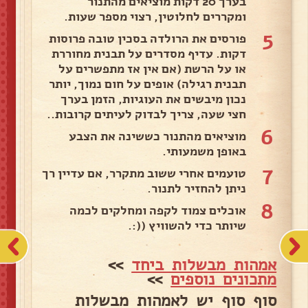
בערך 20 דקות מוציאים מהתנור
ומקררים לחלוטין, רצוי מספר שעות.
5
פורסים את הרולדה בסכין טובה פרוסות
דקות. עדיף מסדרים על תבנית מחוררת
או על הרשת (אם אין אז מתפשרים על
תבנית רגילה) אופים על חום נמוך, יותר
נכון מיבשים את העוגיות, הזמן בערך
חצי שעה, צריך לבדוק לעיתים קרובות..
6
מוציאים מהתנור כששינה את הצבע
באופן משמעותי.
7
טועמים אחרי ששוב מתקרר, אם עדיין רך
ניתן להחזיר לתנור.
8
אוכלים צמוד לקפה ומחלקים לכמה
שיותר כדי להשוויץ ((:.
אמהות מבשלות ביחד
>>
מתכונים נוספים
>>
סוף סוף יש לאמהות מבשלות