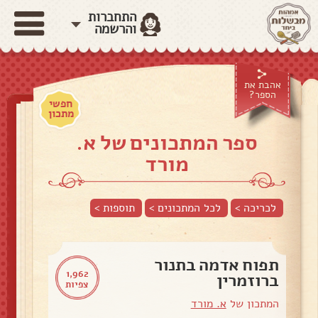
התחברות
והרשמה
אהבת את
הספר?
חפשי
מתכון
ספר המתכונים של א.
מורד
לכריכה >
לכל המתכונים >
תוספות
>
תפוח אדמה בתנור
1,962
ברוזמרין
צפיות
המתכון של
א. מורד