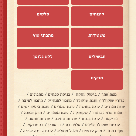
קינוחים
סלטים
פשטידות
מתכוני עוף
תבשילים
ללא גלוטן
מרקים
מפת אתר
/
ביטול עסקה
/
כניסת ספקים
/
מתכונים
/
כדורי שוקולד
/
עוגת שוקולד
/
מתכון לפנקייק
/
מתכון לפיצה
/
עוגת תפוזים
/
עוגה בחושה
/
עוגת שמרים
/
עוגת ביסקוויטים
/
תפוח אדמה בתנור
/
שקשוקה
/
עוגת מספרים
/
מרק אפונה
/
פריקסה
/
עוגת בננות
/
עוגיות טחינה
/
עוגיות חמאה
/
עוגיות שוקולד צ׳יפס
/
אלפחורס
/
בראוניז
/
דג מרוקאי
/
עוף בתנור
/
מרק עדשים
/
פלפל ממולא
/
עוגת גבינה אפויה
/