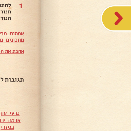
1
לחתו
תנור
תנור על 200 טורבו
אמהות מבש
מתכונים נו
אהבת את המ
תגובות ל
כרעי עו
אדמה ירו
בניזרי
•