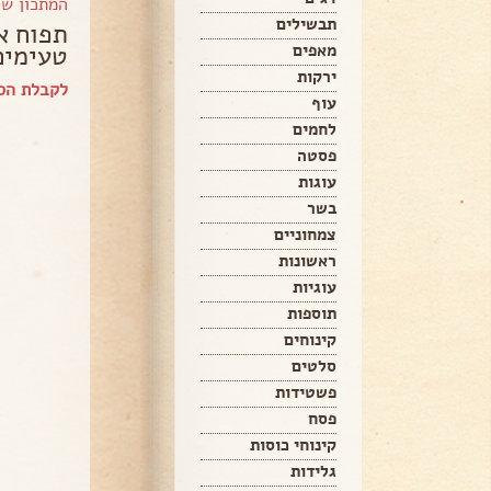
המתכון ש
תבשילים
תפוח א
טעימים
מאפים
ירקות
לקבלת הס
עוף
לחמים
פסטה
עוגות
בשר
צמחוניים
ראשונות
עוגיות
תוספות
קינוחים
סלטים
פשטידות
פסח
קינוחי כוסות
גלידות