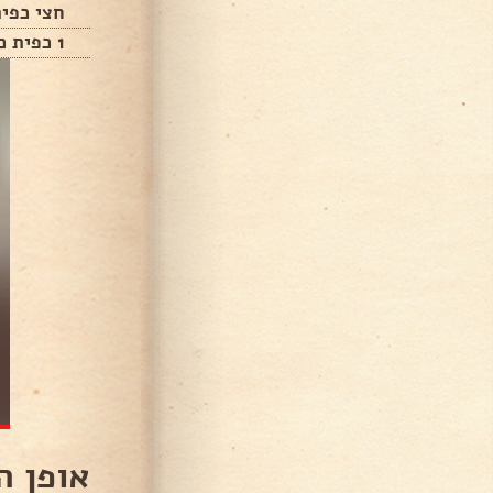
חצי כפית
1 כפית כורכום
אופן ה