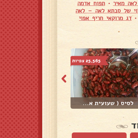
לאה מאיר
•
תפוח אדמה
וי של סבתא לאה – לאה
דג מרוקאי חריף אפוי
25,565 צפיות
29,232 צפיות
לסיס ( שעועית א...
שעועית ירוקה בר...
ד