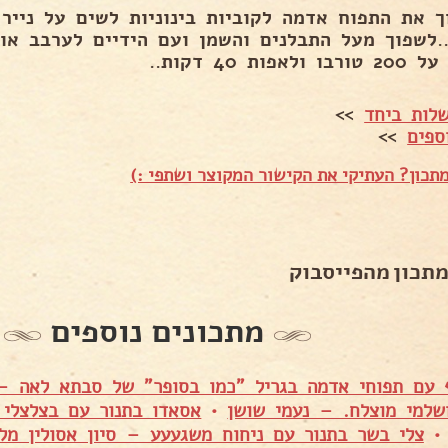
ך את התפוח אדמה לקוביות בינוניות לשים על נייר 
..לשפוך מעל התבלנים והשמן ועם הידיים לערבב או
 ולאפות 40 דקות..
לות ביחד
>>
ספים
>>
תכון? העתיקי את הקישור המקוצר ושתפי :)
מתכון מהפייסבוק
מתכונים נוספים
ף עם תפוחי אדמה בגריל "כמו בסופר" של סבתא לאה –
שלמי מוצלח. – נעמי שושן
•
אסאדו בתנור עם בצלצלי 
צלי בשר בתנור עם ניחוח משגעעע – סיון אסולין מלו