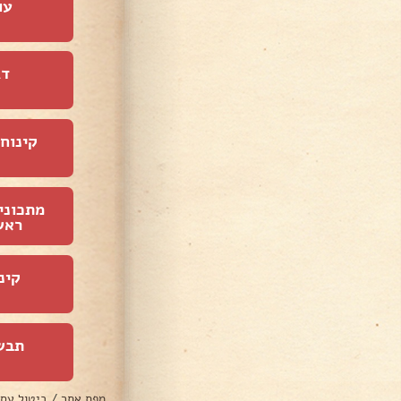
עו
דג
קינוחי
מתכוני
ראש
קינ
תבש
מפת אתר
/
ביטול עס