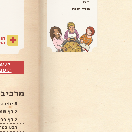
פיצה
אורז סוגת
הו
המת
קטגור
תוספ
מרכיבי
8 יחידה תפוח אדמה
2 כף שמן זית
2 כף פפריקה מתוקה
רבע כפי