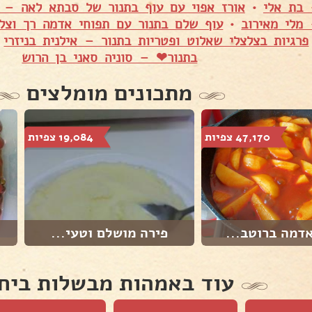
 בת אלי
•
אורז אפוי עם עוף בתנור של סבתא לאה – 
מלי מאירוב
•
עוף שלם בתנור עם תפוחי אדמה רך וצל
פרגיות בצלצלי שאלוט ופטריות בתנור – אילנית בניזרי
•
בתנור❤ – סוניה סאני בן הרוש
מתכונים מומלצים
47,170 צפיות
19,084 צפיות
דמה ברוטב...
פירה מושלם וטעי...
עוד באמהות מבשלות ביח