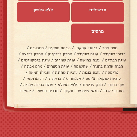
תבשילים
ללא גלוטן
מרקים
מפת אתר
/
ביטול עסקה
/
כניסת ספקים
/
מתכונים
/
כדורי שוקולד
/
עוגת שוקולד
/
מתכון לפנקייק
/
מתכון לפיצה
/
עוגת תפוזים
/
עוגה בחושה
/
עוגת שמרים
/
עוגת ביסקוויטים
/
תפוח אדמה בתנור
/
שקשוקה
/
עוגת מספרים
/
מרק אפונה
/
פריקסה
/
עוגת בננות
/
עוגיות טחינה
/
עוגיות חמאה
/
עוגיות שוקולד צ׳יפס
/
אלפחורס
/
בראוניז
/
דג מרוקאי
/
עוף בתנור
/
מרק עדשים
/
פלפל ממולא
/
עוגת גבינה אפויה
/
מתכון לאורז
/
תנאי שימוש - תקנון
/
תכנית בישול
/
אסאדו