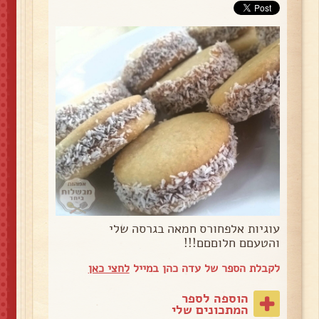
עוגיות אלפחורס חמאה בגרסה שלי
והטעםם חלוםםם!!!
לקבלת הספר של עדה כהן במייל
לחצי כאן
הוספה לספר
המתכונים שלי