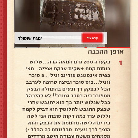
עוגת שוקולד
קרא עוד
אופן ההכנה
1
בקערה 200 גרם חמאה קרה...שלוש
כוסות קמח +שקית אבקת אפייה.. חצי
כפית אינסטנט פודינג וניל .. 2 סוכר
ווניל...כוס סוכר וביצה טרופה לערבב
הכל לבצקק רך ונעים בהתחלה הבצק
מתפורר וזה בסדר גמורר!! לא להיבהל
ככל שנלוש יותר כך הוא יתגבש אחרי
שבצק התגבש לחלוטין הוא דביק לקמח
וללוש עוד כמה דקות טובות אני לשה
בידים הלישה מחממת את הבצק והוא
הופך לרך ונעים סבלנותת זה הכלל :)
מקמחים משטח עבודה היטב מרדדים