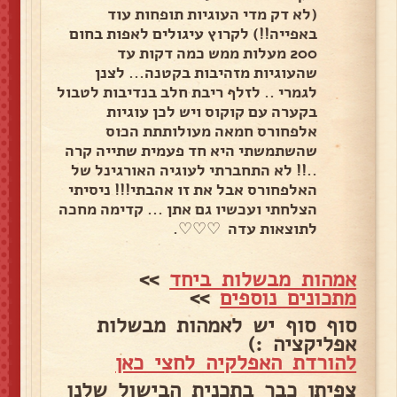
(לא דק מדי העוגיות תופחות עוד
באפייה!!) לקרוץ עיגולים לאפות בחום
200 מעלות ממש כמה דקות עד
שהעוגיות מזהיבות בקטנה... לצנן
לגמרי .. לזלף ריבת חלב בנדיבות לטבול
בקערה עם קוקוס ויש לכן עוגיות
אלפחורס חמאה מעולותתת הכוס
שהשתמשתי היא חד פעמית שתייה קרה
..!! לא התחברתי לעוגיה האורגינל של
האלפחורס אבל את זו אהבתי!!! ניסיתי
הצלחתי ועכשיו גם אתן ... קדימה מחכה
לתוצאות עדה ♡♡♡.
אמהות מבשלות ביחד
>>
מתכונים נוספים
>>
סוף סוף יש לאמהות מבשלות
אפליקציה :)
להורדת האפלקיה לחצי כאן
צפיתן כבר בתכנית הבישול שלנו