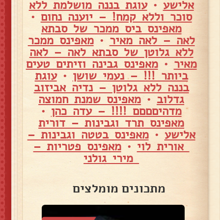
אלישע
•
עוגת בננה מושלמת ללא
סוכר וללא קמח! – יוענה נחום
•
מאפינס ביס ממכר של סבתא
לאה – לאה מאיר
•
מאפינס ממכר
ללא גלוטן של סבתא לאה – לאה
מאיר
•
מאפינס גבינה וזיתים טעים
ביותר !!! – נעמי שושן
•
עוגת
בננה ללא גלוטן – נדיה אביזוב
גדלוב
•
מאפינס שמנת חמוצה
מדהיםםםם !!!! – עדה כהן
•
מאפינס תרד וגבינות – דורית
אלישע
•
מאפינס בטטה וגבינות –
אורית לוי
•
מאפינס פטריות –
מירי גולני
מתכונים מומלצים