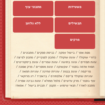
פשטידות
מתכוני עוף
תבשילים
ללא גלוטן
מרקים
מפת אתר
/
ביטול עסקה
/
כניסת ספקים
/
מתכונים
/
כדורי שוקולד
/
עוגת שוקולד
/
מתכון לפנקייק
/
מתכון לפיצה
/
עוגת תפוזים
/
עוגה בחושה
/
עוגת שמרים
/
עוגת ביסקוויטים
/
תפוח אדמה בתנור
/
שקשוקה
/
עוגת מספרים
/
מרק אפונה
/
פריקסה
/
עוגת בננות
/
עוגיות טחינה
/
עוגיות חמאה
/
עוגיות שוקולד צ׳יפס
/
אלפחורס
/
בראוניז
/
דג מרוקאי
/
עוף בתנור
/
מרק עדשים
/
פלפל ממולא
/
עוגת גבינה אפויה
/
מתכון לאורז
/
תנאי שימוש - תקנון
/
תכנית בישול
/
אסאדו