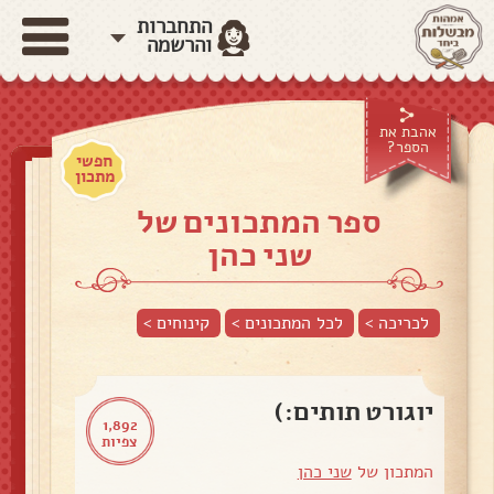
התחברות
והרשמה
אהבת את
הספר?
חפשי
מתכון
ספר המתכונים של
שני כהן
לכריכה >
לכל המתכונים >
קינוחים
>
יוגורט תותים:)
1,892
צפיות
המתכון של
שני כהן