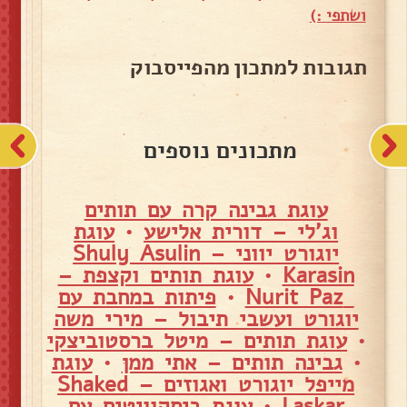
ושתפי :)
תגובות למתכון מהפייסבוק
מתכונים נוספים
עוגת גבינה קרה עם תותים
וג'לי – דורית אלישע
•
עוגת
יוגורט יווני – Shuly Asulin
Karasin
•
עוגת תותים וקצפת –
Nurit Paz
•
פיתות במחבת עם
יוגורט ועשבי תיבול – מירי משה
•
עוגת תותים – מיטל ברסטוביצקי
•
גבינה תותים – אתי ממן
•
עוגת
מייפל יוגורט ואגוזים – Shaked
Laskar
•
עוגת ביסקוויטים עם