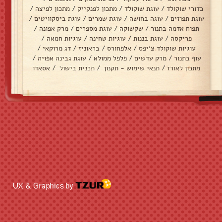
כדורי שוקולד
/
עוגת שוקולד
/
מתכון לפנקייק
/
מתכון לפיצה
/
עוגת תפוזים
/
עוגה בחושה
/
עוגת שמרים
/
עוגת ביסקוויטים
/
תפוח אדמה בתנור
/
שקשוקה
/
עוגת מספרים
/
מרק אפונה
/
פריקסה
/
עוגת בננות
/
עוגיות טחינה
/
עוגיות חמאה
/
עוגיות שוקולד צ׳יפס
/
אלפחורס
/
בראוניז
/
דג מרוקאי
/
עוף בתנור
/
מרק עדשים
/
פלפל ממולא
/
עוגת גבינה אפויה
/
מתכון לאורז
/
תנאי שימוש - תקנון
/
תכנית בישול
/
אסאדו