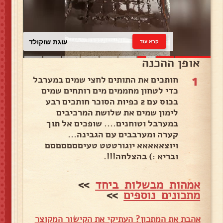
עוגת שוקולד
קרא עוד
אופן ההכנה
1
חותכים את התותים לחצי שמים במערבל
כדי לטחון מחממים מים רותחים שמים
בכוס עם 2 כפיות הסוכר חותכים רבע
לימון שמים את שלושת המרכיבים
במערבל וטוחנים.... שופכים אל תוך
קערה ומערבבים עם הגבינה...
ויוצאאאאא יוגורטטט טעיםםםםםםם
ובריא :) בהצלחה!!!.
אמהות מבשלות ביחד
>>
מתכונים נוספים
>>
אהבת את המתכון? העתיקי את הקישור המקוצר