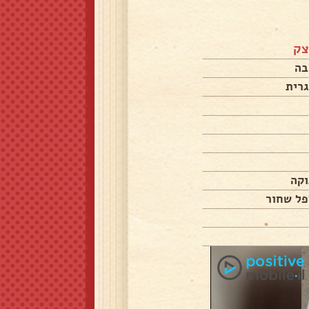
צק
פל שחור