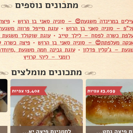
מתכונים נוספים
ילים במרינדה משגעת😍 – סוניה סאני בן הרוש
•
פיצה
"פ – סוניה סאני בן הרוש
•
עוגת מייפל פרווה משגעת
לפת כשרה לפסח – לילך טייב
•
עוגת שוקולד משגעת 
אנקה מעלפתת😍 – סוניה סאני בן הרוש
•
פיצה כשרה ל
געת – ג'קלין פדלון
•
עוגת גבינה חמה משגעת ,מיוחד
רומני – ליהי קרויץ
מתכונים מומלצים
23,059 צפיות
15,402 צפיות
 פיצה נחט...
לחמניות פיצה יא...