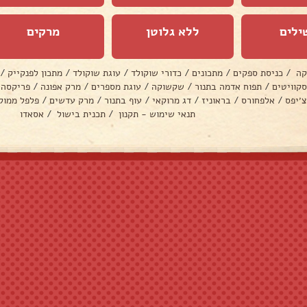
ילים
ללא גלוטן
מרקים
קה
/
כניסת ספקים
/
מתכונים
/
כדורי שוקולד
/
עוגת שוקולד
/
מתכון לפנקייק
/
סקוויטים
/
תפוח אדמה בתנור
/
שקשוקה
/
עוגת מספרים
/
מרק אפונה
/
פריקסה
צ׳יפס
/
אלפחורס
/
בראוניז
/
דג מרוקאי
/
עוף בתנור
/
מרק עדשים
/
פלפל ממול
תנאי שימוש - תקנון
/
תכנית בישול
/
אסאדו