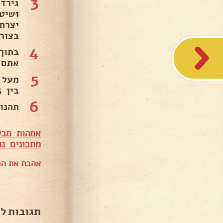
3
גירד
יצרת
בצורת
4
בתוך
אתם 
5
בין 15 ל20 -דקות.
6
תהנו 
אמהות מבש
מתכונים נו
אהבת את המ
תגובות ל