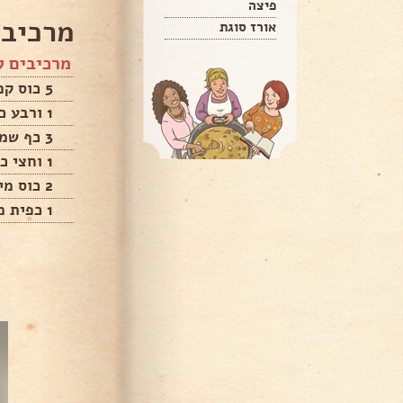
פיצה
מרכיבי
אורז סוגת
מרכיבים ל
5 כוס קמח
1 ורבע כף שמרים
3 כף שמן קנולה / זית
1 וחצי כף סוכר
2 כוס מים פושרים
1 כפית מלח