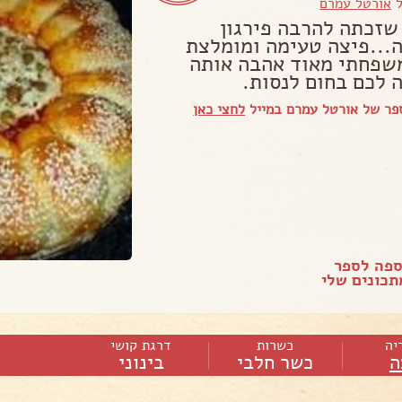
ל
אורטל עמרם
שזכתה להרבה פירגון
...פיצה טעימה ומומלצת
שפחתי מאוד אהבה אותה
 לכם בחום לנסות.
פר של אורטל עמרם במייל
לחצי כאן
ספה לספר
כונים שלי
יה
כשרות
דרגת קושי
ה
כשר חלבי
בינוני