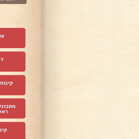
עו
דג
קינוחי
מתכוני
ראש
קינ