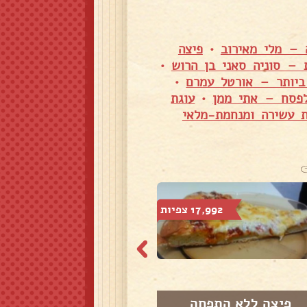
 – מלי מאירוב
•
פיצה
 – סוניה סאני בן הרוש
•
ביותר – אורטל עמרם
•
פסח – אתי ממן
•
עוגת
ת עשירה ומנחמת-מלאי
17,992 צפיות
21,143 צפיות
פיצה ללא התפחה
פיצה במחבת טעימ...