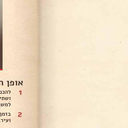
אופן ה
1
להכנ
ושתי
למשך
2
בזמן
ועירב