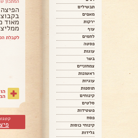
המתכון ש
תבשילים
הפיצה 
בקבוצה
מאפים
מאוד מ
ירקות
ממליצה
עוף
לחמים
לקבלת הס
פסטה
עוגות
בשר
צמחוניים
ראשונות
עוגיות
תוספות
הו
המת
קינוחים
סלטים
פשטידות
פסח
קטגור
פיצ
קינוחי כוסות
גלידות