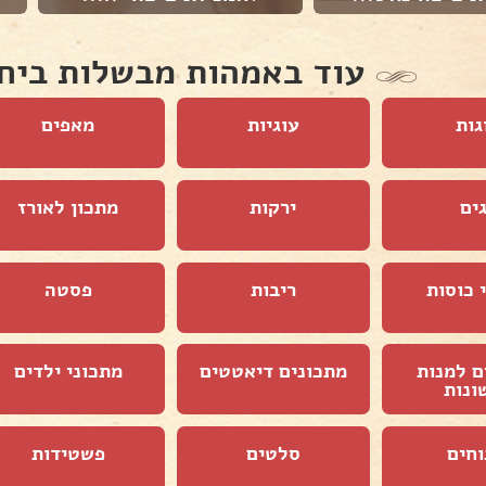
עוד באמהות מבשלות ביח
גות
עוגיות
מאפים
ים
ירקות
מתכון לאורז
 כוסות
ריבות
פסטה
ם למנות
מתכונים דיאטטים
מתכוני ילדים
ונות
וחים
סלטים
פשטידות