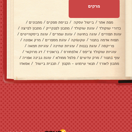
מרקים
מפת אתר
/
ביטול עסקה
/
כניסת ספקים
/
מתכונים
/
כדורי שוקולד
/
עוגת שוקולד
/
מתכון לפנקייק
/
מתכון לפיצה
/
עוגת תפוזים
/
עוגה בחושה
/
עוגת שמרים
/
עוגת ביסקוויטים
/
תפוח אדמה בתנור
/
שקשוקה
/
עוגת מספרים
/
מרק אפונה
/
פריקסה
/
עוגת בננות
/
עוגיות טחינה
/
עוגיות חמאה
/
עוגיות שוקולד צ׳יפס
/
אלפחורס
/
בראוניז
/
דג מרוקאי
/
עוף בתנור
/
מרק עדשים
/
פלפל ממולא
/
עוגת גבינה אפויה
/
מתכון לאורז
/
תנאי שימוש - תקנון
/
תכנית בישול
/
אסאדו