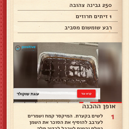
250 גבינה צהובה
1 זיתים חרוזים
רבע שומשום מסביב
עוגת שוקולד
קרא עוד
אופן ההכנה
1
לשים בקערת. המיקסר קמח ושמרים
לערבב להוסיף את הסוכר את השמן
במלח והמים לערבל לכדור חלק