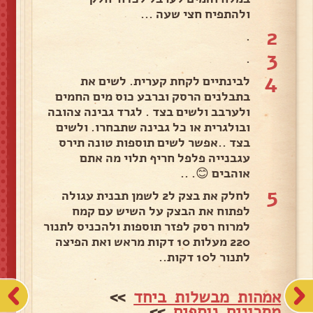
ולהתפיח חצי שעה ...
2
.
3
.
4
לבינתיים לקחת קערית. לשים את
בתבלנים הרסק וברבע כוס מים החמים
ולערבב ולשים בצד . לגרד גבינה צהובה
ובולגרית או כל גבינה שתבחרו. ולשים
בצד ..אפשר לשים תוספות טונה תירס
עגבנייה פלפל חריף תלוי מה אתם
אוהבים 😊. ..
5
לחלק את בצק ל2 לשמן תבנית עגולה
לפתוח את הבצק על השיש עם קמח
למרוח רסק לפזר תוספות ולהכניס לתנור
220 מעלות 10 דקות מראש ואת הפיצה
לתנור ל10 דקות..
אמהות מבשלות ביחד
>>
מתכונים נוספים
>>