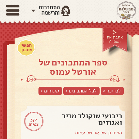
התחברות
והרשמה
אהבת את
הספר?
חפשי
מתכון
ספר המתכונים של
אורטל עמוס
לכריכה >
לכל המתכונים >
קינוחים
>
ריבועי שוקולד מריר
372
ואגוזים
צפיות
המתכון של
אורטל עמוס