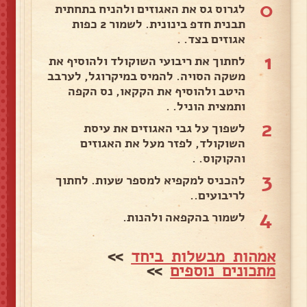
0
לגרוס גס את האגוזים ולהניח בתחתית
תבנית חדפ בינונית. לשמור 2 כפות
אגוזים בצד. .
1
לחתוך את ריבועי השוקולד ולהוסיף את
משקה הסויה. להמיס במיקרוגל, לערבב
היטב ולהוסיף את הקקאו, נס הקפה
ותמצית הוניל. .
2
לשפוך על גבי האגוזים את עיסת
השוקולד, לפזר מעל את האגוזים
והקוקוס. .
3
להכניס למקפיא למספר שעות. לחתוך
לריבועים..
4
לשמור בהקפאה ולהנות.
אמהות מבשלות ביחד
>>
מתכונים נוספים
>>