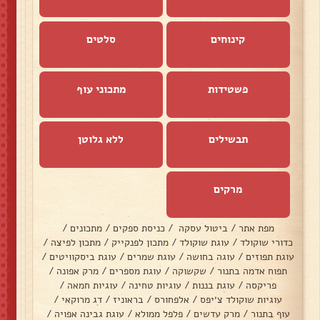
קינוחים
סלטים
פשטידות
מתכוני עוף
תבשילים
ללא גלוטן
מרקים
מפת אתר
/
ביטול עסקה
/
כניסת ספקים
/
מתכונים
/
כדורי שוקולד
/
עוגת שוקולד
/
מתכון לפנקייק
/
מתכון לפיצה
/
עוגת תפוזים
/
עוגה בחושה
/
עוגת שמרים
/
עוגת ביסקוויטים
/
תפוח אדמה בתנור
/
שקשוקה
/
עוגת מספרים
/
מרק אפונה
/
פריקסה
/
עוגת בננות
/
עוגיות טחינה
/
עוגיות חמאה
/
עוגיות שוקולד צ׳יפס
/
אלפחורס
/
בראוניז
/
דג מרוקאי
/
עוף בתנור
/
מרק עדשים
/
פלפל ממולא
/
עוגת גבינה אפויה
/