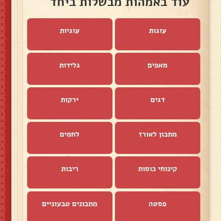
עוד באמהות מבשלות ביחד
עוגות
עוגיות
מאפים
גלידות
דגים
ירקות
מתכון לאורז
לחמים
קינוחי כוסות
ריבות
פסטה
מתכונים טבעוניים