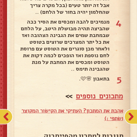
אבל זה יותר טעים (בכל מקרה צריך
שהחלמון יהיה בחור של הלחם) ..
4
מנמיכים להבה ומכסים את הסיר ככה
שהביצה תהיה מבושלת היטב, על הלחם
שבמחבת שמים את הגבינה הצהובה ואז
את כל יתר המצרכים שרוצים בטוסט
ולאחר מכן סוגרים את הטוסט עם פרוסת
לחם נוספת ואז הופכים לכמה דקות את
הטוסט ומכסים את המחבת על מנת
שהגבינה תימס ..
5
בתאבון 🌸🩷.
מתכונים נוספים
>>
אהבת את המתכון? העתיקי את הקישור המקוצר
ושתפי :)
תגובות למתכון מהפייסבוק