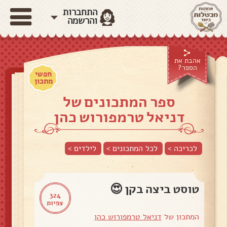
התחברות
והרשמה
אהבת את
הספר?
חפשי
מתכון
ספר המתכונים של
דניאל טרמפורוש כהן
לכריכה >
לכל המתכונים >
לילדים
>
טוסט ביצה בקן 😍
324
צפיות
המתכון של
דניאל טרמפורוש כהן