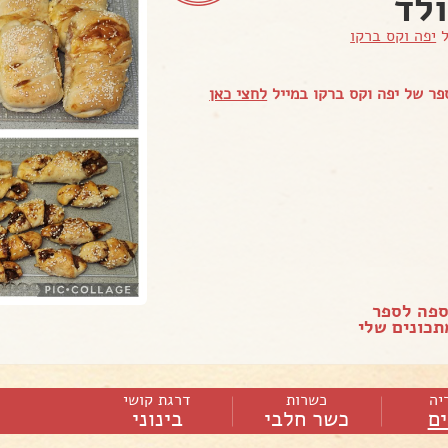
לד
ל
יפה וקס ברקו
ר של יפה וקס ברקו במייל
לחצי כאן
ספה לספר
כונים שלי
יה
כשרות
דרגת קושי
ם
כשר חלבי
בינוני