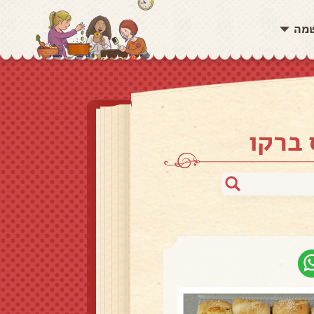
שמה
 ברקו