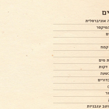
ם
 אוניברסלית
מיקסר
ם
שעה
דורים
ר
טב עגבניות