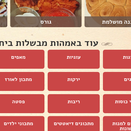
נה מושלמת
גורס
עוד באמהות מבשלות ביח
גות
עוגיות
מאפים
ים
ירקות
מתכון לאורז
 כוסות
ריבות
פסטה
ם למנות
מתכונים דיאטטים
מתכוני ילדים
ונות