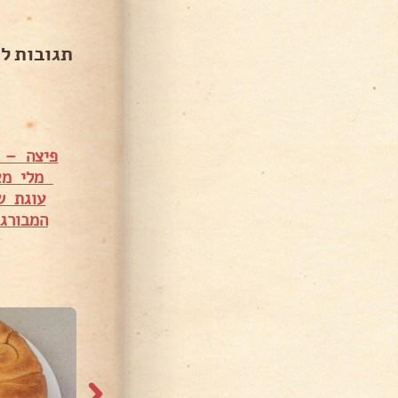
תגובות ל
פיצה – 
מלי מא
עוגת ש
המבורג
7,341 צפיות
2,366 צפיות