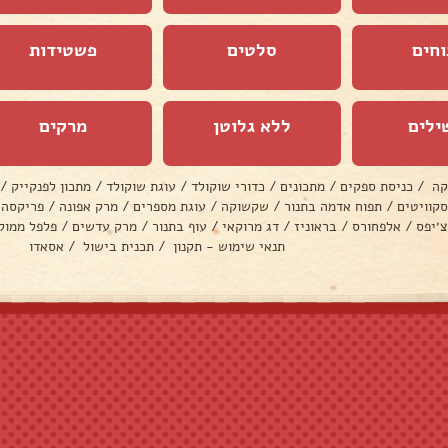
וחים
סלטים
פשטידות
ילים
ללא גלוטן
מרקים
קה
/
כניסת ספקים
/
מתכונים
/
כדורי שוקולד
/
עוגת שוקולד
/
מתכון לפנקייק
/
סקוויטים
/
תפוח אדמה בתנור
/
שקשוקה
/
עוגת מספרים
/
מרק אפונה
/
פריקסה
צ׳יפס
/
אלפחורס
/
בראוניז
/
דג מרוקאי
/
עוף בתנור
/
מרק עדשים
/
פלפל ממול
תנאי שימוש - תקנון
/
תכנית בישול
/
אסאדו