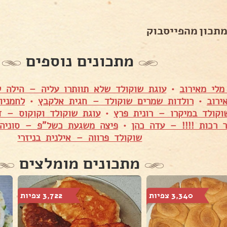
מתכון מהפייסבוק
מתכונים נוספים
מלי מאירוב
•
עוגת שוקולד שלא תוותרו עליה – הילה ל
ירוב
•
רולדות שמרים שוקולד – חגית אלקבץ
•
לחמניו
וקולד במיקרו – רונית פרץ
•
עוגת שוקולד וקוקוס – ד
ר רכות !!!! – עדה כהן
•
פיצה משגעת כשל"פ – סוניה 
שוקולד פרווה – אילנית בניזרי
מתכונים מומלצים
3,340 צפיות
3,722 צפיות