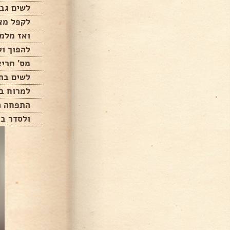
לשים גבי
לקפל מצ
ואז מלמ
להפוך ול
מס' חריצ
לשים בת
למרוח ב
התפחה כ10 דקו
ולסדר ב