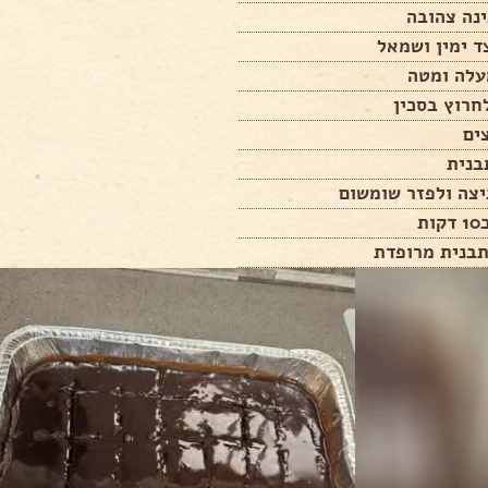
נה צהובה
ד ימין ושמאל
עלה ומטה
חרוץ בסכין
ים
בנית
יצה ולפזר שומשום
ת
תבנית מרופדת