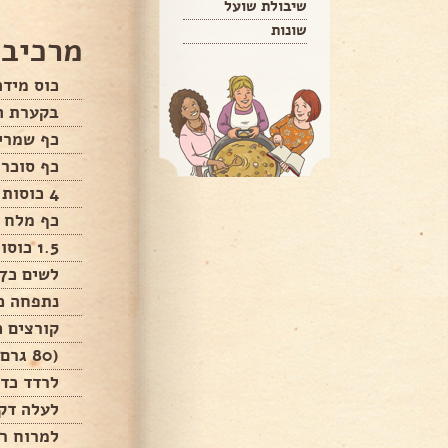
שיבולת שועל
שונות
מרכיבי
כוס מידה
בקערת ה
כף שמרי
כף סוכר
4 כוסות קמח
כף מלח
1.5 כוסות מים
לשים כ7 דקות
נתפחה כ
קורצים כ
(80 גרם)
לרדד כדו
לעלה דק
למרוח רו