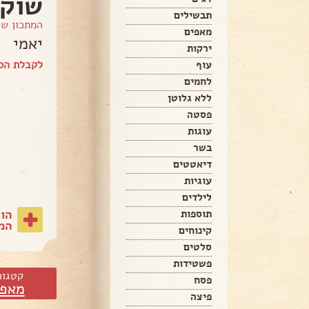
שוקו
תבשילים
המתכון ש
מאפים
יאמי
ירקות
לקבלת הספ
עוף
לחמים
ללא גלוטן
פסטה
עוגות
בשר
דיאטטים
עוגיות
לילדים
הו
תוספות
המת
קינוחים
סלטים
פשטידות
קטגור
פסח
מאפי
פיצה