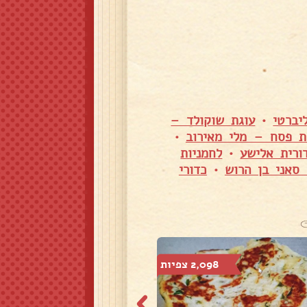
יברטי
•
עוגת שוקולד –
ת פסח – מלי מאירוב
•
ורית אלישע
•
לחמניות
סאני בן הרוש
•
כדורי
2,098 צפיות
2,981 צפיות