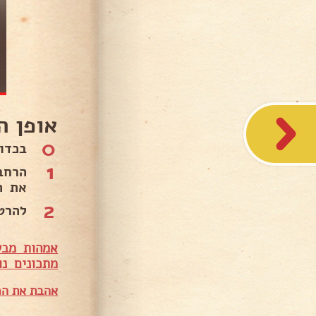
אופן ה
0
בכדו
1
את ה
2
להרט
אמהות מבש
מתכונים נו
אהבת את המ