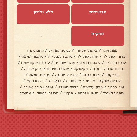
תבשילים
ללא גלוטן
מרקים
מפת אתר
/
ביטול עסקה
/
כניסת ספקים
/
מתכונים
/
כדורי שוקולד
/
עוגת שוקולד
/
מתכון לפנקייק
/
מתכון לפיצה
/
עוגת תפוזים
/
עוגה בחושה
/
עוגת שמרים
/
עוגת ביסקוויטים
/
תפוח אדמה בתנור
/
שקשוקה
/
עוגת מספרים
/
מרק אפונה
/
פריקסה
/
עוגת בננות
/
עוגיות טחינה
/
עוגיות חמאה
/
עוגיות שוקולד צ׳יפס
/
אלפחורס
/
בראוניז
/
דג מרוקאי
/
עוף בתנור
/
מרק עדשים
/
פלפל ממולא
/
עוגת גבינה אפויה
/
מתכון לאורז
/
תנאי שימוש - תקנון
/
תכנית בישול
/
אסאדו