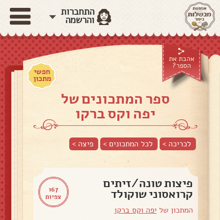
התחברות
והרשמה
אהבת את
הספר?
חפשי
מתכון
ספר המתכונים של
יפה וקס ברקו
לכריכה >
לכל המתכונים >
פיצה
>
פיצות טונה/זיתים
167
קרואסוני שוקולד
צפיות
המתכון של
יפה וקס ברקו