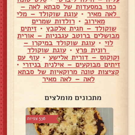
כמו במסעדות של סבתא לאה –
לאה מאיר
•
עוגת שוקולד – מלי
מאירוב
•
רולדות שמרים
שוקולד – חגית אלקבץ
•
זיתים
מבושלים ברוטב עגבניות – אורית
לוי
•
עוגת שוקולד במיקרו –
רונית פרץ
•
עוגת שוקולד
וקוקוס – דורית אלישע
•
עוף עם
זיתים מבוקעים – אילנית בניזרי
•
קציצות טונה מרוקאיות של סבתא
לאה – לאה מאיר
מתכונים מומלצים
51 צפיות
536 צפיות