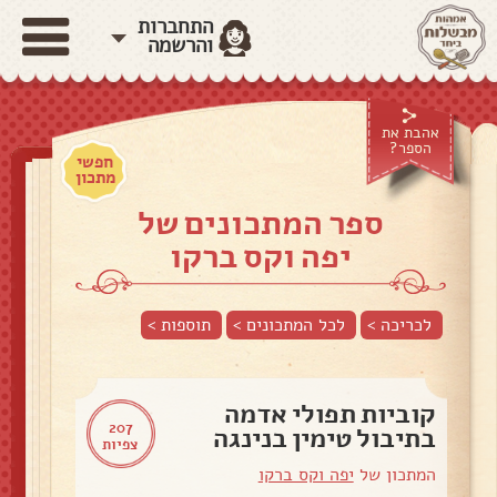
התחברות
והרשמה
אהבת את
הספר?
חפשי
מתכון
ספר המתכונים של
יפה וקס ברקו
לכריכה >
לכל המתכונים >
תוספות
>
קוביות תפולי אדמה
207
בתיבול טימין בנינגה
צפיות
המתכון של
יפה וקס ברקו