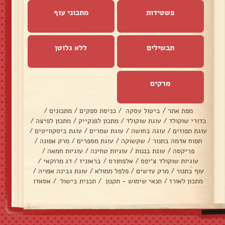
פשטידות
מתכוני עוף
תבשילים
ללא גלוטן
מרקים
מפת אתר
/
ביטול עסקה
/
כניסת ספקים
/
מתכונים
/
כדורי שוקולד
/
עוגת שוקולד
/
מתכון לפנקייק
/
מתכון לפיצה
/
עוגת תפוזים
/
עוגה בחושה
/
עוגת שמרים
/
עוגת ביסקוויטים
/
תפוח אדמה בתנור
/
שקשוקה
/
עוגת מספרים
/
מרק אפונה
/
פריקסה
/
עוגת בננות
/
עוגיות טחינה
/
עוגיות חמאה
/
עוגיות שוקולד צ׳יפס
/
אלפחורס
/
בראוניז
/
דג מרוקאי
/
עוף בתנור
/
מרק עדשים
/
פלפל ממולא
/
עוגת גבינה אפויה
/
מתכון לאורז
/
תנאי שימוש - תקנון
/
תכנית בישול
/
אסאדו