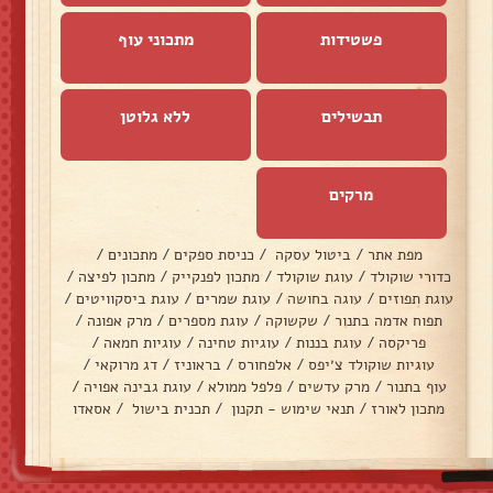
פשטידות
מתכוני עוף
תבשילים
ללא גלוטן
מרקים
מפת אתר
/
ביטול עסקה
/
כניסת ספקים
/
מתכונים
/
כדורי שוקולד
/
עוגת שוקולד
/
מתכון לפנקייק
/
מתכון לפיצה
/
עוגת תפוזים
/
עוגה בחושה
/
עוגת שמרים
/
עוגת ביסקוויטים
/
תפוח אדמה בתנור
/
שקשוקה
/
עוגת מספרים
/
מרק אפונה
/
פריקסה
/
עוגת בננות
/
עוגיות טחינה
/
עוגיות חמאה
/
עוגיות שוקולד צ׳יפס
/
אלפחורס
/
בראוניז
/
דג מרוקאי
/
עוף בתנור
/
מרק עדשים
/
פלפל ממולא
/
עוגת גבינה אפויה
/
מתכון לאורז
/
תנאי שימוש - תקנון
/
תכנית בישול
/
אסאדו