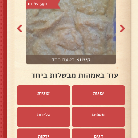
צפיות
390 צפיות
קישוא בטעם כבד
עוד באמהות מבשלות ביחד
עוגות
עוגיות
מאפים
גלידות
דגים
ירקות