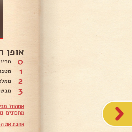
אופן ה
0
מכינ
1
מטגנ
2
ממלא
3
מבשל
אמהות מבש
מתכונים נו
אהבת את המ