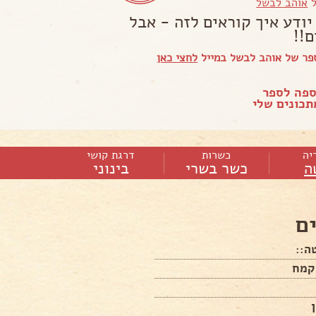
ל
אוהב לבשל
יודע איך קוראים לזה - אבל
ם!!
פר של אוהב לבשל במייל
לחצי כאן
ספה לספר
כונים שלי
יה
כשרות
דרגת קושי
ה
כשר בשרי
בינוני
ם
ה::