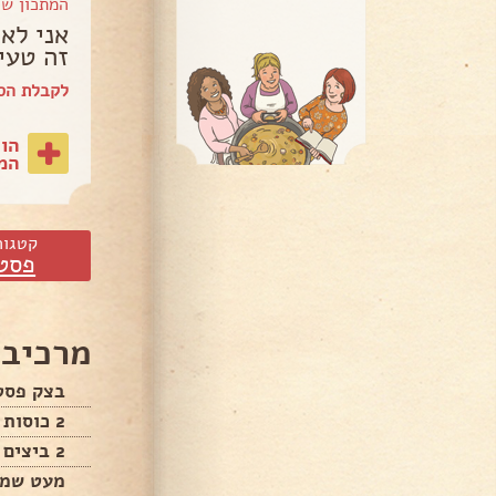
המתכון ש
אני לא 
זה טעי
לקבלת הס
הו
המת
קטגור
פסט
מרכיבי
בצק פסט
2 כוסות קמח
2 ביצים
מעט שמן