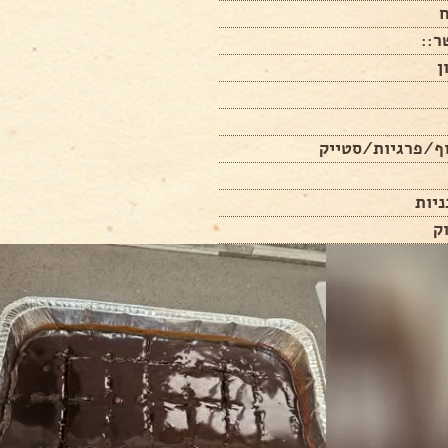
ר::
ן
וף/פרגיות/סטייק
יות
ק