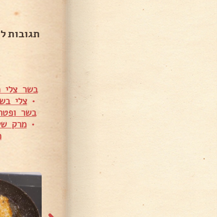
תגובות ל
בשר צלי מס' 5 עם פטריות ומיני תפו"א – ס
•
צלי בשר
בשר ופטרי
•
מרק שע
מ