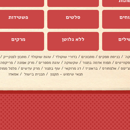
ונות
וחים
סלטים
פשטידות
ילים
ללא גלוטן
מרקים
קה
/
כניסת ספקים
/
מתכונים
/
כדורי שוקולד
/
עוגת שוקולד
/
מתכון לפנקייק
/
סקוויטים
/
תפוח אדמה בתנור
/
שקשוקה
/
עוגת מספרים
/
מרק אפונה
/
פריקסה
צ׳יפס
/
אלפחורס
/
בראוניז
/
דג מרוקאי
/
עוף בתנור
/
מרק עדשים
/
פלפל ממול
תנאי שימוש - תקנון
/
תכנית בישול
/
אסאדו