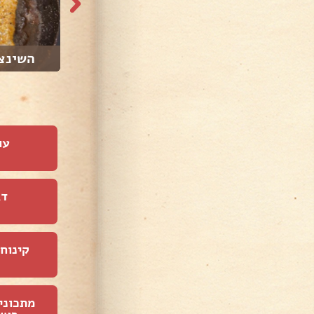
השינצל
עו
דג
קינוחי
מתכוני