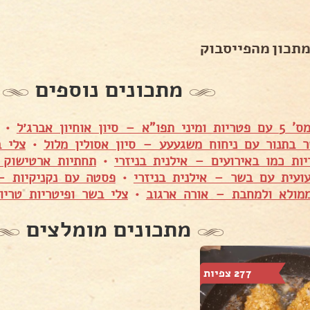
מתכון מהפייסבוק
מתכונים נוספים
יון אוחיון אברג׳ל
•
 בתנור עם ניחוח משגעעע – סיון אסולין מלול
•
צלי 
ות כמו באירועים – אילנית בניזרי
•
תחתיות ארטישוק 
ועית עם בשר – אילנית בניזרי
•
פסטה עם נקניקיות –
מולא ולמחבת – אורה ארגוב
•
צלי בשר ופיטריות טריו
מתכונים מומלצים
277 צפיות