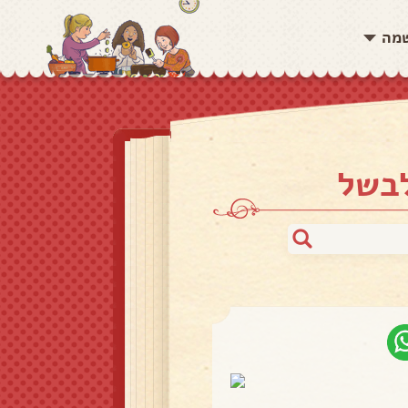
שמה
לבשל