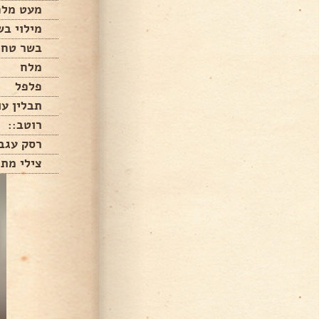
מעט מלח
מילוי בש
בשר טחו
מלח
פלפל
תבלין ע
רוטב::
רסק עגבנ
צילי מתו