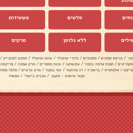
ונות
וחים
סלטים
פשטידות
ילים
ללא גלוטן
מרקים
קה
/
כניסת ספקים
/
מתכונים
/
כדורי שוקולד
/
עוגת שוקולד
/
מתכון לפנקייק
/
סקוויטים
/
תפוח אדמה בתנור
/
שקשוקה
/
עוגת מספרים
/
מרק אפונה
/
פריקסה
צ׳יפס
/
אלפחורס
/
בראוניז
/
דג מרוקאי
/
עוף בתנור
/
מרק עדשים
/
פלפל ממול
תנאי שימוש - תקנון
/
תכנית בישול
/
אסאדו