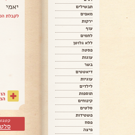
יאמי
תבשילים
מאפים
לקבלת הספ
ירקות
עוף
לחמים
ללא גלוטן
פסטה
עוגות
בשר
דיאטטים
עוגיות
לילדים
הו
תוספות
המת
קינוחים
סלטים
פשטידות
קטגור
פסח
סלטי
פיצה