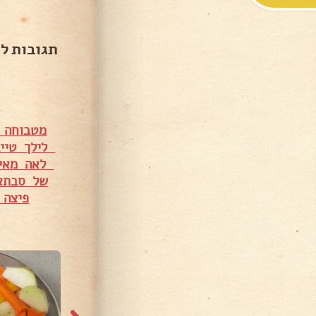
תגובות ל
מטבוחה 
לילך טייב
לאה מאי
של סבתא
פיצה ביתית –
6,259 צפיות
7,546 צפיות