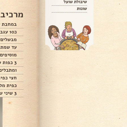
שיבולת שועל
שונות
מרכיבי
במחבת ש
כ10 עגבניות מרוסקות
מבשליםמ
עד שמתא
מוסיפים
3 כפות שמן
ומתבלים
חצי כפית
כפית מל
3 שיני שום רצועות