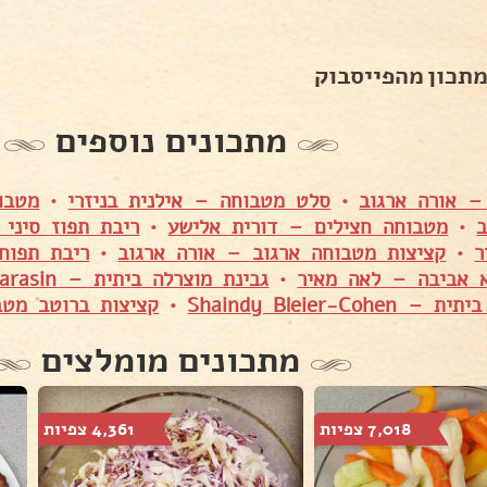
מתכון מהפייסבוק
מתכונים נוספים
– אורה ארגוב
•
סלט מטבוחה – אילנית בניזרי
•
מטבו
•
מטבוחה חצילים – דורית אלישע
•
ריבת תפוז סיני
ר
•
קציצות מטבוחה ארגוב – אורה ארגוב
•
ריבת תפוח
 אביבה – לאה מאיר
•
גבינת מוצרלה ביתית – Shuly Asulin Karasin
 Shaindy Bleier-Cohen
•
קציצות ברוטב מטב
מתכונים מומלצים
7,018 צפיות
4,361 צפיות