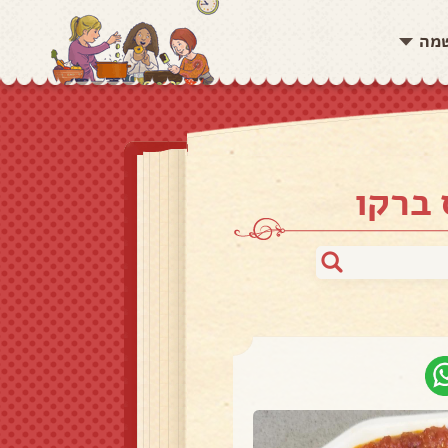
שמה
 ברקו