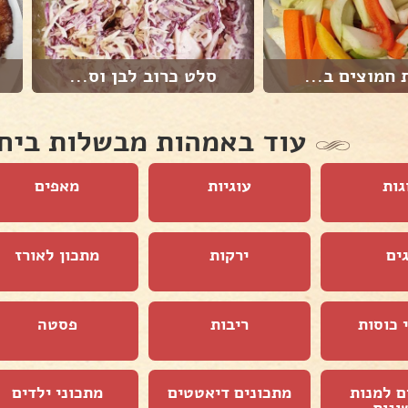
 חמוצים ב...
סלט כרוב לבן וס...
עוד באמהות מבשלות ביח
גות
עוגיות
מאפים
ים
ירקות
מתכון לאורז
 כוסות
ריבות
פסטה
ם למנות
מתכונים דיאטטים
מתכוני ילדים