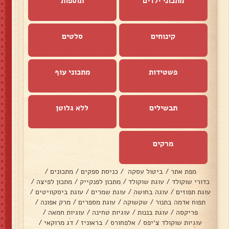
מתכוני ילדים
תוספות
קינוחים
סלטים
פשטידות
מתכוני עוף
תבשילים
ללא גלוטן
מרקים
מפת אתר
/
ביטול עסקה
/
כניסת ספקים
/
מתכונים
/
כדורי שוקולד
/
עוגת שוקולד
/
מתכון לפנקייק
/
מתכון לפיצה
/
עוגת תפוזים
/
עוגה בחושה
/
עוגת שמרים
/
עוגת ביסקוויטים
/
תפוח אדמה בתנור
/
שקשוקה
/
עוגת מספרים
/
מרק אפונה
/
פריקסה
/
עוגת בננות
/
עוגיות טחינה
/
עוגיות חמאה
/
עוגיות שוקולד צ׳יפס
/
אלפחורס
/
בראוניז
/
דג מרוקאי
/