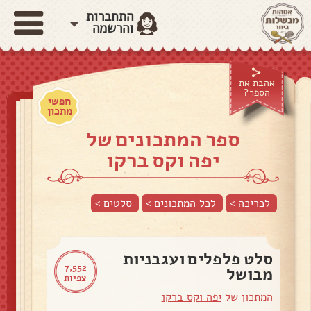
התחברות
והרשמה
אהבת את
הספר?
חפשי
מתכון
ספר המתכונים של
יפה וקס ברקו
לכריכה >
לכל המתכונים >
סלטים
>
סלט פלפלים ועגבניות
7,552
מבושל
צפיות
המתכון של
יפה וקס ברקו