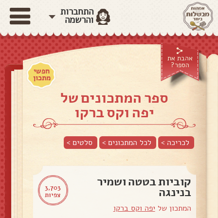
התחברות
והרשמה
אהבת את
הספר?
חפשי
מתכון
ספר המתכונים של
יפה וקס ברקו
לכריכה >
לכל המתכונים >
סלטים
>
קוביות בטטה ושמיר
3,703
בנינגה
צפיות
המתכון של
יפה וקס ברקו