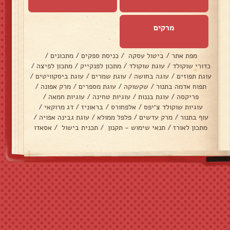
מרקים
מפת אתר
/
ביטול עסקה
/
כניסת ספקים
/
מתכונים
/
כדורי שוקולד
/
עוגת שוקולד
/
מתכון לפנקייק
/
מתכון לפיצה
/
עוגת תפוזים
/
עוגה בחושה
/
עוגת שמרים
/
עוגת ביסקוויטים
/
תפוח אדמה בתנור
/
שקשוקה
/
עוגת מספרים
/
מרק אפונה
/
פריקסה
/
עוגת בננות
/
עוגיות טחינה
/
עוגיות חמאה
/
עוגיות שוקולד צ׳יפס
/
אלפחורס
/
בראוניז
/
דג מרוקאי
/
עוף בתנור
/
מרק עדשים
/
פלפל ממולא
/
עוגת גבינה אפויה
/
מתכון לאורז
/
תנאי שימוש - תקנון
/
תכנית בישול
/
אסאדו