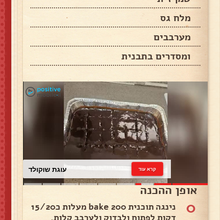
מלח גס
מערבבים
ומסדרים בתבנית
עוגת שוקולד
קרא עוד
אופן ההכנה
0
נינגה תוכנית bake 200 מעלות כ15/20
דקות לפתוח ולבדוק ולערבב קלות.