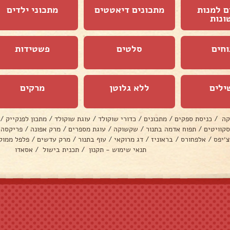
ם למנות
מתכונים דיאטטים
מתכוני ילדים
ונות
וחים
סלטים
פשטידות
ילים
ללא גלוטן
מרקים
קה
/
כניסת ספקים
/
מתכונים
/
כדורי שוקולד
/
עוגת שוקולד
/
מתכון לפנקייק
/
סקוויטים
/
תפוח אדמה בתנור
/
שקשוקה
/
עוגת מספרים
/
מרק אפונה
/
פריקסה
צ׳יפס
/
אלפחורס
/
בראוניז
/
דג מרוקאי
/
עוף בתנור
/
מרק עדשים
/
פלפל ממול
תנאי שימוש - תקנון
/
תכנית בישול
/
אסאדו