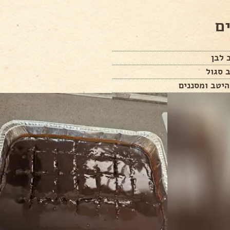
ם
 לבן
 סגול
יטב ומסננים