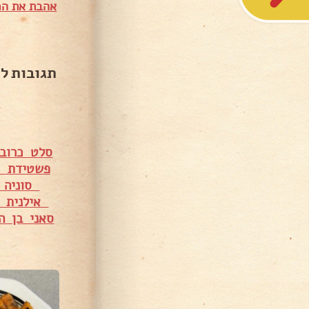
אהבת את המ
תגובות ל
סלט כרוב 
פשטידת כ
סוניה ס
אילנית ב
סאני בן ה
6,258 צפיות
4,707 צפיות