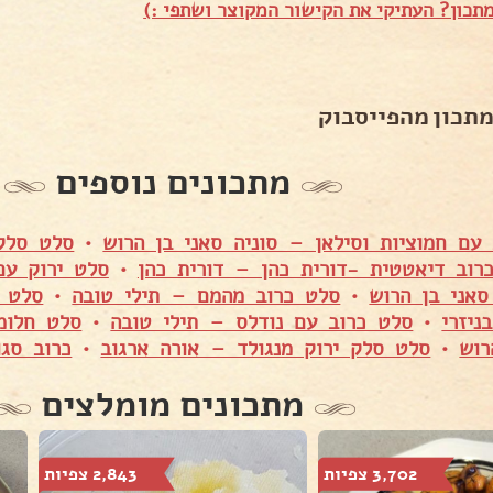
תכון? העתיקי את הקישור המקוצר ושתפי :)
מתכון מהפייסבוק
מתכונים נוספים
עם חמוציות וסילאן – סוניה סאני בן הרוש
•
סלט סלק 
רוב דיאטטית -דורית כהן – דורית כהן
•
סלט ירוק עם
אני בן הרוש
•
סלט כרוב מהמם – תילי טובה
•
סלט ח
ניזרי
•
סלט כרוב עם נודלס – תילי טובה
•
סלט חלומי
רוש
•
סלט סלק ירוק מנגולד – אורה ארגוב
•
כרוב סגו
מתכונים מומלצים
3,702 צפיות
2,843 צפיות