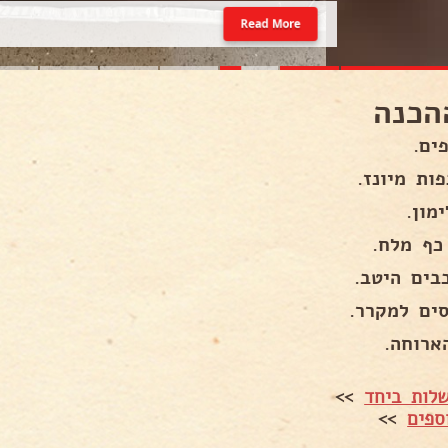
Read More
הכנה
ים.
מון.
כף מלח.
בים היטב.
סים למקרר.
ארוחה.
לות ביחד
>>
ספים
>>