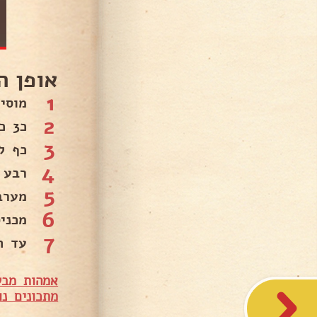
אופן ה
1
מוסיפ
2
כ3 כפות מיונז.
3
כף לי
4
רבע 
5
מערב
6
מכני
7
עד ה
אמהות מבש
מתכונים נו