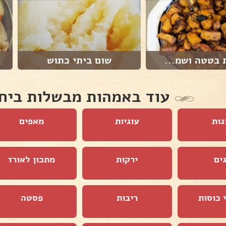
 בטטה ושמ...
שום ביתי כתוש
עוד באמהות מבשלות ביח
גות
עוגיות
מאפים
ים
ירקות
מתכון לאורז
 כוסות
ריבות
פסטה