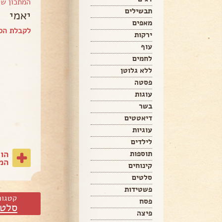
המתכון ש
תבשילים
יאמי
מאפים
לקבלת הספ
ירקות
עוף
לחמים
ללא גלוטן
פסטה
עוגות
בשר
דיאטטים
עוגיות
לילדים
הו
תוספות
המת
קינוחים
סלטים
פשטידות
קטגור
פסח
סלטי
פיצה