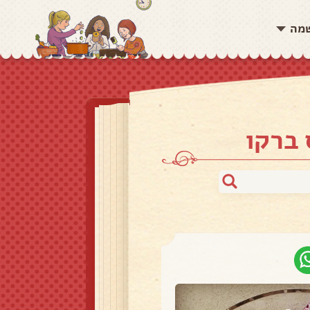
שמה
 ברקו