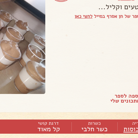
עים וקליל...
פר של חן אסרף במייל
לחצי כאן
ספה לספר
כונים שלי
יה
כשרות
דרגת קושי
כוסות
כשר חלבי
קל מאוד