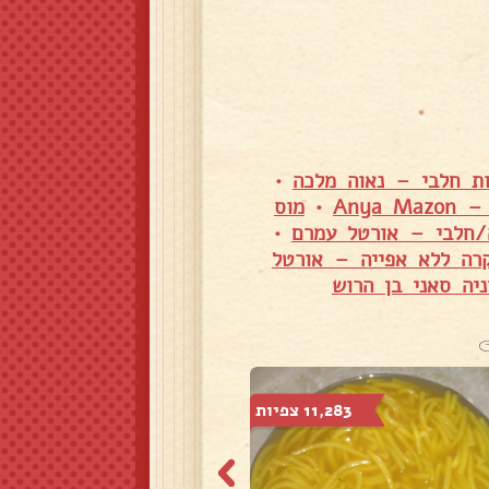
ות חלבי – נאוה מלכה
•
Anya
•
מוס
ה/חלבי – אורטל עמרם
•
רה ללא אפייה – אורטל
יה סאני בן הרוש
11,283 צפיות
854 צפיות