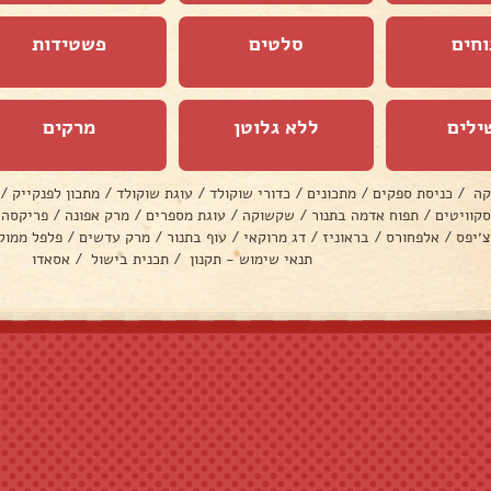
וחים
סלטים
פשטידות
ילים
ללא גלוטן
מרקים
קה
/
כניסת ספקים
/
מתכונים
/
כדורי שוקולד
/
עוגת שוקולד
/
מתכון לפנקייק
/
סקוויטים
/
תפוח אדמה בתנור
/
שקשוקה
/
עוגת מספרים
/
מרק אפונה
/
פריקסה
צ׳יפס
/
אלפחורס
/
בראוניז
/
דג מרוקאי
/
עוף בתנור
/
מרק עדשים
/
פלפל ממול
תנאי שימוש - תקנון
/
תכנית בישול
/
אסאדו