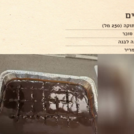
ם
(250 מל)
סוכר
ה לבנה
ריר