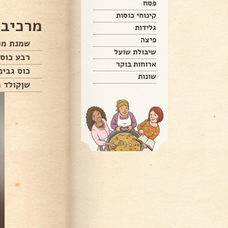
פסח
קינוחי כוסות
מרכיבי
גלידות
פיצה
שמנת מתוקה 
שיבולת שועל
רבע כוס 
ארוחות בוקר
כוס גבינ
שונות
שןקולד מ