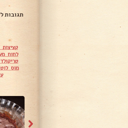
תגובות ל
קציצות 
לחוח מעל
טריקולד
מוס לוט
עמ
10,34 צפיות
12,396 צפיות