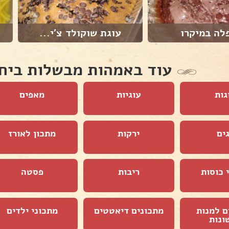
לה במיקרו
עוגת שוקולד צ'י...
עוד באמהות מבשלות ביח
גות
עוגיות
מאפים
ים
ירקות
מתכון לאורז
 כוסות
ריבות
פסטה
ם למנות
מתכונים דיאטטים
מתכוני ילדים
ונות