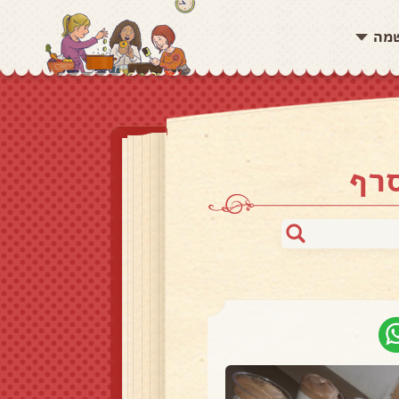
שמה
סרף