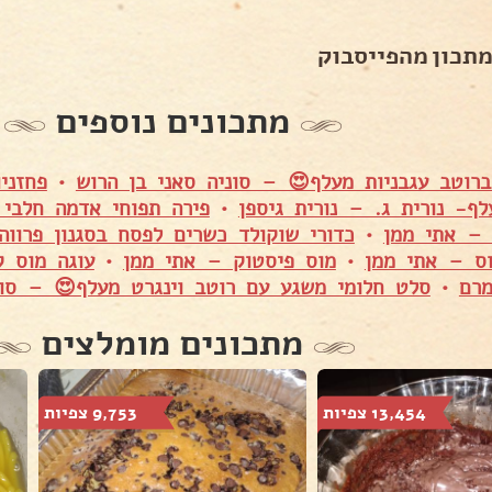
מתכון מהפייסבוק
מתכונים נוספים
ברוטב עגבניות מעלף😍 – סוניה סאני בן הרוש
•
פחזני
ף- נורית ג. – נורית גיספן
•
פירה תפוחי אדמה חלבי –  Mazon
 – אתי ממן
•
כדורי שוקולד כשרים לפסח בסגנון פרוו
וס – אתי ממן
•
מוס פיסטוק – אתי ממן
•
עוגה מוס ק
רם
•
סלט חלומי משגע עם רוטב וינגרט מעלף😍 – סונ
מתכונים מומלצים
13,454 צפיות
9,753 צפיות