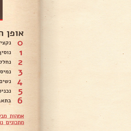
אופן ה
0
נקצי
1
נוסי
2
נחלק 
3
נמיס
4
נשים
5
נכניס
6
בתאבו
אמהות מבש
מתכונים נו