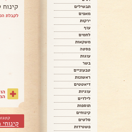
קינוח ט
תבשילים
מאפים
לקבלת הס
ירקות
עוף
לחמים
משקאות
פסטה
עוגות
בשר
טבעוניים
ראשונות
דיאטטים
הו
עוגיות
המת
לילדים
תוספות
קינוחים
קטגור
סלטים
קינוחי 
פשטידות