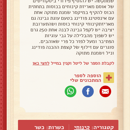
שמתקשה יש להוסיף פירורי ביסקוויטים
של אוסם מאריזת קינוחים בכוסות בתחתית
הכוס להקיף במיקסר שמנת מתוקה אחת
עם אינסטינג פודינג בטעם עוגת גבינה גם
מאריזתקינוחי קינוחי כוסות ושהתערובת
יציבה יש לקפל גבינה לבנה אחת 250 גרם
יש לשפוך מהבלילה על גבי עוגיות
הפתיבר ומעל לפזר כל פרי שאוהבים.
סוגרים עם זילוף של קצפת ההכנה פודינג
וניל ושמנת מתוקה
לקבלת הספר של ליטל וקנין במייל
לחצי כאן
הוספה לספר
המתכונים שלי
קטגוריה:
קינוחי
כשרות: כשר