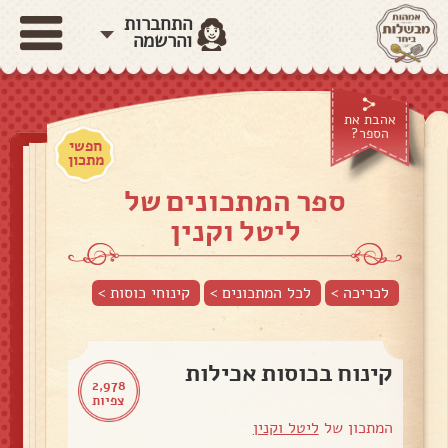
התחברות
והרשמה
אהבת את
הספר?
חפשי
מתכון
ספר המתכונים של
ליטל וקנין
לכריכה >
לכל המתכונים >
קינוחי כוסות
>
קינוח בכוסות אכילות
2,978
צפיות
המתכון של
ליטל וקנין